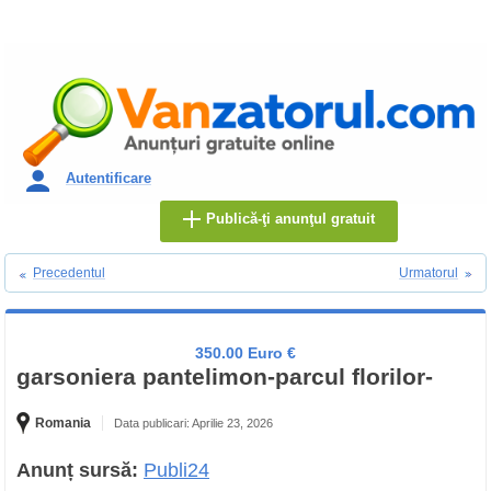
Autentificare
Publică-ţi anunţul gratuit
Precedentul
Urmatorul
350.00 Euro €
garsoniera pantelimon-parcul florilor-
Romania
Data publicari: Aprilie 23, 2026
Anunț sursă:
Publi24