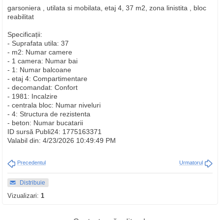
garsoniera , utilata si mobilata, etaj 4, 37 m2, zona linistita , bloc
reabilitat
Specificații:
- Suprafata utila: 37
- m2: Numar camere
- 1 camera: Numar bai
- 1: Numar balcoane
- etaj 4: Compartimentare
- decomandat: Confort
- 1981: Incalzire
- centrala bloc: Numar niveluri
- 4: Structura de rezistenta
- beton: Numar bucatarii
ID sursă Publi24: 1775163371
Valabil din: 4/23/2026 10:49:49 PM
Precedentul
Urmatorul
Distribuie
Vizualizari:
1