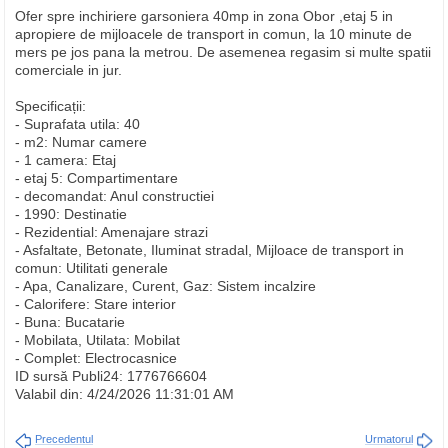
Ofer spre inchiriere garsoniera 40mp in zona Obor ,etaj 5 in
apropiere de mijloacele de transport in comun, la 10 minute de
mers pe jos pana la metrou. De asemenea regasim si multe spatii
comerciale in jur.
Specificații:
- Suprafata utila: 40
- m2: Numar camere
- 1 camera: Etaj
- etaj 5: Compartimentare
- decomandat: Anul constructiei
- 1990: Destinatie
- Rezidential: Amenajare strazi
- Asfaltate, Betonate, Iluminat stradal, Mijloace de transport in
comun: Utilitati generale
- Apa, Canalizare, Curent, Gaz: Sistem incalzire
- Calorifere: Stare interior
- Buna: Bucatarie
- Mobilata, Utilata: Mobilat
- Complet: Electrocasnice
ID sursă Publi24: 1776766604
Valabil din: 4/24/2026 11:31:01 AM
Precedentul
Urmatorul