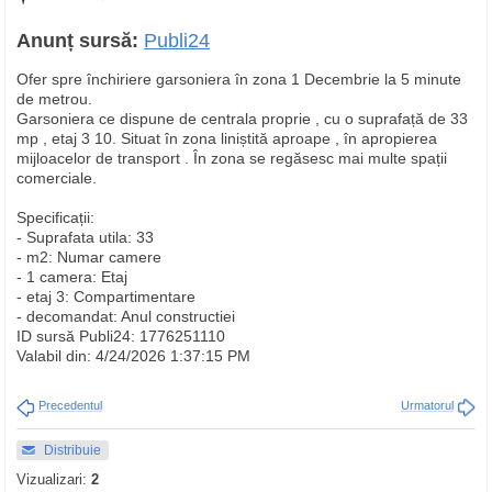
Anunț sursă:
Publi24
Ofer spre închiriere garsoniera în zona 1 Decembrie la 5 minute
de metrou.
Garsoniera ce dispune de centrala proprie , cu o suprafață de 33
mp , etaj 3 10. Situat în zona liniștită aproape , în apropierea
mijloacelor de transport . În zona se regăsesc mai multe spații
comerciale.
Specificații:
- Suprafata utila: 33
- m2: Numar camere
- 1 camera: Etaj
- etaj 3: Compartimentare
- decomandat: Anul constructiei
ID sursă Publi24: 1776251110
Valabil din: 4/24/2026 1:37:15 PM
Precedentul
Urmatorul
Distribuie
Vizualizari:
2