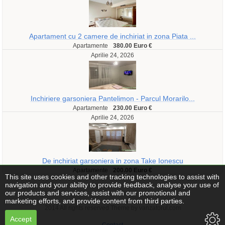
Apartament cu 2 camere de inchiriat in zona Piata ...
Apartamente
380.00 Euro €
Aprilie 24, 2026
Inchiriere garsoniera Pantelimon - Parcul Morarilo...
Apartamente
230.00 Euro €
Aprilie 24, 2026
De inchiriat garsoniera in zona Take Ionescu
Apartamente
200.00 Euro €
This site uses cookies and other tracking technologies to assist with
navigation and your ability to provide feedback, analyse your use of
our products and services, assist with our promotional and
marketing efforts, and provide content from third parties.
2014 All rights reserved Theme by vanzatorul.com
Accept