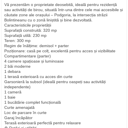
Vă prezentăm o proprietate deosebită, ideală pentru rezidență
sau activități de birou, situată într-una dintre cele mai accesibile și
căutate zone ale orașului – Podgoria, la intersecția străzii
Bolintineanu cu o zonă liniștită și bine dezvoltată.
Caracteristicile proprietății
Suprafață construită: 320 mp
Suprafață utilă: 230 mp
Teren: 300 mp
Regim de înălțime: demisol + parter
Poziționare: casă pe colț, excelentă pentru acces și vizibilitate
Compartimentare (parter)
4 camere spațioase și luminoase
2 băi moderne
1 debara
1 terasă exterioară cu acces din curte
Garsonieră la subsol (ideală pentru oaspeți sau activități
independente)
1 cameră
1 baie
1 bucătărie complet funcțională
Curte amenajată
Loc de parcare în curte
Garaj încăpător
Terasă exterioară perfectă pentru relaxare