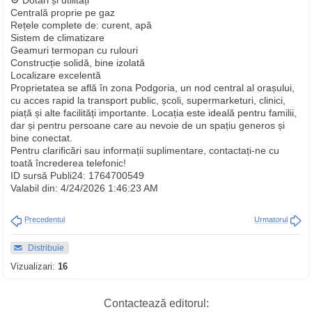
⚙️ Dotări și utilități
Centrală proprie pe gaz
Rețele complete de: curent, apă
Sistem de climatizare
Geamuri termopan cu rulouri
Construcție solidă, bine izolată
Localizare excelentă
Proprietatea se află în zona Podgoria, un nod central al orașului,
cu acces rapid la transport public, școli, supermarketuri, clinici,
piață și alte facilități importante. Locația este ideală pentru familii,
dar și pentru persoane care au nevoie de un spațiu generos și
bine conectat.
Pentru clarificări sau informații suplimentare, contactați-ne cu
toată încrederea telefonic!
ID sursă Publi24: 1764700549
Valabil din: 4/24/2026 1:46:23 AM
Precedentul
Urmatorul
Distribuie
Vizualizari:
16
Contactează editorul: