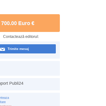
700.00 Euro €
Contactează editorul:
Trimite mesaj
port Publi24
inteaza
itare