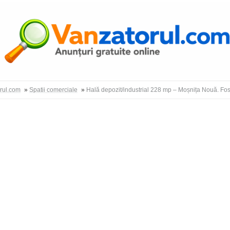
Autentific
orul.com
»
Spatii comerciale
»
Hală depozit/industrial 228 mp – Moșnița Nouă. Fost