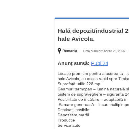
Hală depozit/industrial
hale Avicola.
Romania
Data publicari: Aprilie 23, 2026
Anunț sursă:
Publi24
Locație premium pentru afacerea ta – ch
hale Avicola, cu acces rapid spre Timișo
Suprafață utilă: 228 mp
Geamuri termopan – lumină naturală și 
Sistem de supraveghere – siguranță 2
Posibilitate de încălzire – adaptabilă î
️ Parcare generoasă – locuri multiple pen
Destinații posibile:
Depozitare marfă
Producție
Service auto