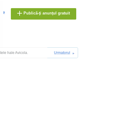
are
Publică-ţi anunţul gratuit
ele hale Avicola.
Urmatorul