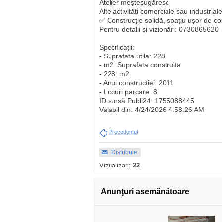
Atelier meșteșugăresc
Alte activități comerciale sau industriale
✅ Construcție solidă, spațiu ușor de c
Pentru detalii și vizionări: 0730865620 –
Specificații:
- Suprafata utila: 228
- m2: Suprafata construita
- 228: m2
- Anul constructiei: 2011
- Locuri parcare: 8
ID sursă Publi24: 1755088445
Valabil din: 4/24/2026 4:58:26 AM
Precedentul
Distribuie
Vizualizari:
22
Anunţuri asemănătoare