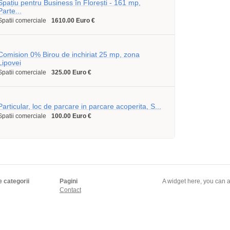
Spațiu pentru Business în Florești - 161 mp,
Parte...
Spatii comerciale
1610.00 Euro €
Comision 0% Birou de inchiriat 25 mp, zona
Lipovei
Spatii comerciale
325.00 Euro €
Particular, loc de parcare in parcare acoperita, S...
Spatii comerciale
100.00 Euro €
e categorii
Pagini
A widget here, you can a
Contact