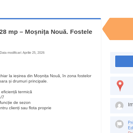
 228 mp – Moșnița Nouă. Fostele
Data modificari: Aprilie 25, 2026
iar la ieșirea din Moșnița Nouă, în zona fostelor
ara și drumuri principale.
eficiență termică
4/7
n funcție de sezon
Im
tru clienți sau flota proprie
Pr
Ed