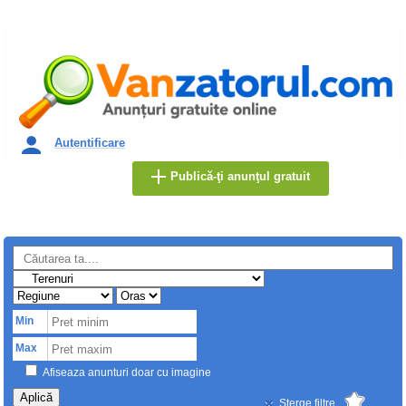
Autentificare
Publică-ţi anunţul gratuit
Min
Max
Afiseaza anunturi doar cu imagine
Aplică
Sterge filtre