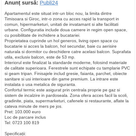
Anunț sursă:
Publi24
Apartamentul este situat intr-un bloc nou, la limita dintre
Timisoara si Giroc, intr-o zona cu acces rapid la transport in
comun, hipermarketuri, unitati de invatamant si alte facilitati
urbane. Configuratia include doua camere in regim open space,
cu posibilitate de inchidere a bucatariei.
Proprietatea cuprinde un hol generos, living open space cu
bucatarie si acces la balcon, hol secundar, baie cu aerisire
naturala si dormitor cu deschidere catre acelasi balcon. Suprafata
utila, exclusiv balcon, este de 53 mp.
Interiorul este finalizat la standarde moderne, folosind materiale
de calitate superioara. Ferestrele sunt echipate cu tamplarie PVC
si geam tripan. Finisajele includ gresie, faianta, parchet, obiecte
sanitare si usi interioare din game premium. La intrare este
instalata o usa metalica de siguranta.
Confortul termic este asigurat prin centrala proprie pe gaz si
sistem de incalzire in pardoseala. Zona ofera acces facil la scoli,
gradinite, piata, supermarketuri, cafenele si restaurante, aflate la
cateva minute de mers pe jos.
Pret: 103.000 euro
Loc de parcare inclus
Tel: 0723 100 819
Specificații: