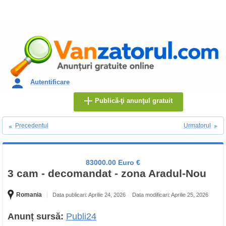
Autentificare
Publică-ţi anunţul gratuit
Precedentul
Urmatorul
83000.00 Euro €
3 cam - decomandat - zona Aradul-Nou
Romania
Data publicari: Aprilie 24, 2026
Data modificari: Aprilie 25, 2026
Anunț sursă:
Publi24