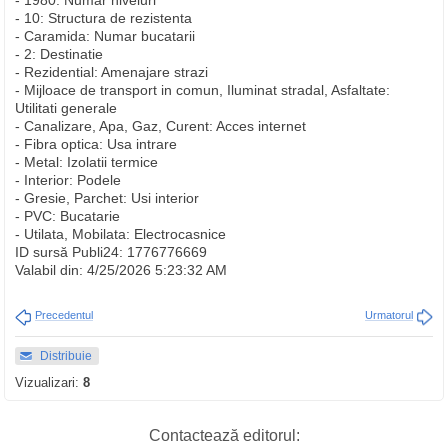
- 1980: Numar niveluri
- 10: Structura de rezistenta
- Caramida: Numar bucatarii
- 2: Destinatie
- Rezidential: Amenajare strazi
- Mijloace de transport in comun, Iluminat stradal, Asfaltate:
Utilitati generale
- Canalizare, Apa, Gaz, Curent: Acces internet
- Fibra optica: Usa intrare
- Metal: Izolatii termice
- Interior: Podele
- Gresie, Parchet: Usi interior
- PVC: Bucatarie
- Utilata, Mobilata: Electrocasnice
ID sursă Publi24: 1776776669
Valabil din: 4/25/2026 5:23:32 AM
Precedentul
Urmatorul
Distribuie
Vizualizari:
8
Contactează editorul: