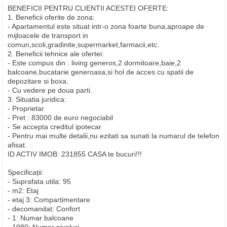
BENEFICII PENTRU CLIENTII ACESTEI OFERTE:
1. Beneficii oferite de zona:
- Apartamentul este situat intr-o zona foarte buna,aproape de
mijloacele de transport in
comun,scoli,gradinite,supermarket,farmacii,etc.
2. Beneficii tehnice ale ofertei:
- Este compus din : living generos,2 dormitoare,baie,2
balcoane,bucatarie generoasa,si hol de acces cu spatii de
depozitare si boxa.
- Cu vedere pe doua parti.
3. Situatia juridica:
- Proprietar
- Pret : 83000 de euro negociabil
- Se accepta creditul ipotecar
- Pentru mai multe detalii,nu ezitati sa sunati la numarul de telefon
afisat.
ID ACTIV IMOB: 231855 CASA te bucuri!!!
Specificații:
- Suprafata utila: 95
- m2: Etaj
- etaj 3: Compartimentare
- decomandat: Confort
- 1: Numar balcoane