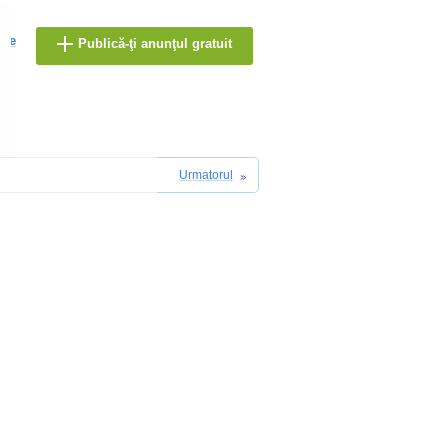
are
Publică-ţi anunţul gratuit
Urmatorul