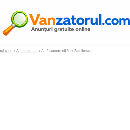
Autentific
orul.com
»
Apartamente
»
Ap 2 camere etj 3 str Zamfirescu