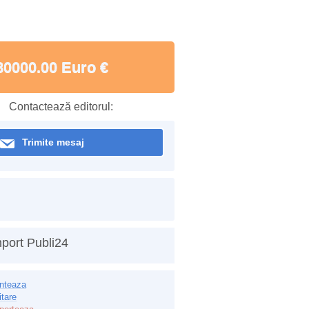
80000.00 Euro €
Contactează editorul:
Trimite mesaj
port Publi24
inteaza
itare