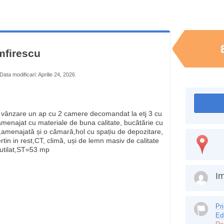
mfirescu
Data modificari: Aprilie 24, 2026
a vânzare un ap cu 2 camere decomandat la etj 3 cu
amenajat cu materiale de buna calitate, bucătărie cu
,amenajată și o cămară,hol cu spațiu de depozitare,
tin in rest,CT, climă, uși de lemn masiv de calitate
 utilat,ST=53 mp
Im
Pr
Ed