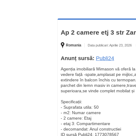
Ap 2 camere etj 3 str Za
Romania
Data publicari: Aprilie 23, 2026
Anunț sursă:
Publi24
Agenția imobiliară Mimason vă oferă l
vedere față -spate,amplasat pe mijloc,
extindere în balcon închis cu termopan
parchet din lemn masiv in camere,traver
superioara,se vinde complet mobilat și
Specificații:
- Suprafata utila: 50
- m2: Numar camere
- 2 camere: Etaj
- etaj 3: Compartimentare
- decomandat: Anul constructiei
ID sursă Publi24: 1773078567