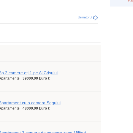
Ra
Urmatorul
Ap 2 camere etj 1 pe Al Crișului
Apartamente
39000.00 Euro €
Apartament cu o camera Sagului
Apartamente
48000.00 Euro €
Apartament 2 camere de vanzare zona Militari