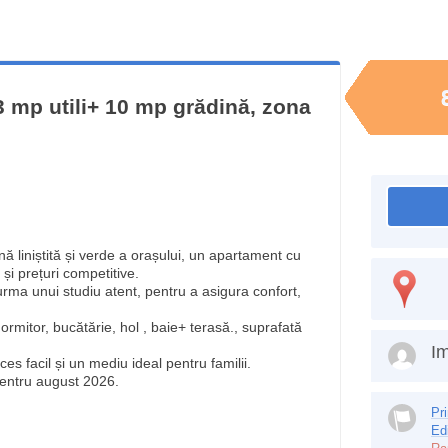
 mp utili+ 10 mp grădină, zona
ă liniștită și verde a orașului, un apartament cu
 și prețuri competitive.
urma unui studiu atent, pentru a asigura confort,
ormitor, bucătărie, hol , baie+ terasă., suprafată
Im
es facil și un mediu ideal pentru familii.
pentru august 2026.
Pr
Ed