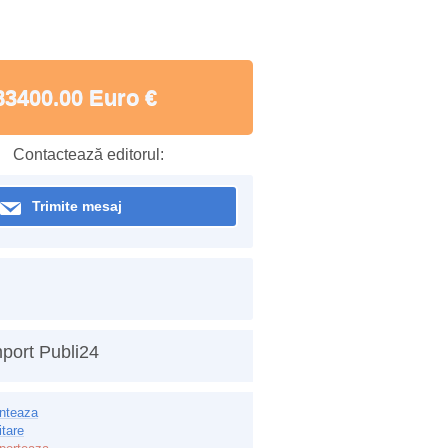
83400.00 Euro €
Contactează editorul:
Trimite mesaj
port Publi24
inteaza
itare