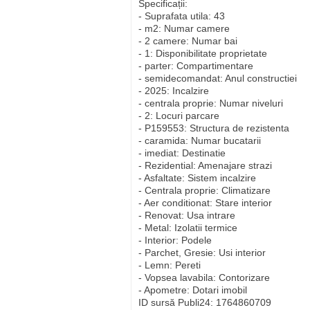
Specificații:
- Suprafata utila: 43
- m2: Numar camere
- 2 camere: Numar bai
- 1: Disponibilitate proprietate
- parter: Compartimentare
- semidecomandat: Anul constructiei
- 2025: Incalzire
- centrala proprie: Numar niveluri
- 2: Locuri parcare
- P159553: Structura de rezistenta
- caramida: Numar bucatarii
- imediat: Destinatie
- Rezidential: Amenajare strazi
- Asfaltate: Sistem incalzire
- Centrala proprie: Climatizare
- Aer conditionat: Stare interior
- Renovat: Usa intrare
- Metal: Izolatii termice
- Interior: Podele
- Parchet, Gresie: Usi interior
- Lemn: Pereti
- Vopsea lavabila: Contorizare
- Apometre: Dotari imobil
ID sursă Publi24: 1764860709