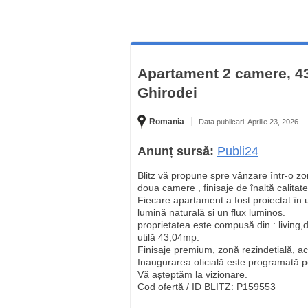
Apartament 2 camere, 43
Ghirodei
Romania
Data publicari: Aprilie 23, 2026
Anunț sursă:
Publi24
Blitz vă propune spre vânzare într-o zon
doua camere , finisaje de înaltă calitate
Fiecare apartament a fost proiectat în 
lumină naturală și un flux luminos.
proprietatea este compusă din : living,d
utilă 43,04mp.
Finisaje premium, zonă rezindețială, acc
Inaugurarea oficială este programată 
Vă așteptăm la vizionare.
Cod ofertă / ID BLITZ: P159553