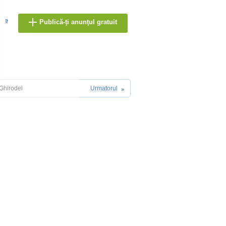
are
Publică-ţi anunţul gratuit
Ghirodei
Urmatorul