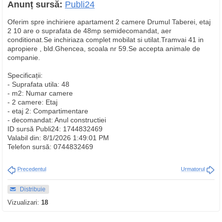
Anunț sursă:
Publi24
Oferim spre inchiriere apartament 2 camere Drumul Taberei, etaj
2 10 are o suprafata de 48mp semidecomandat, aer
conditionat.Se inchiriaza complet mobilat si utilat.Tramvai 41 in
apropiere , bld.Ghencea, scoala nr 59.Se accepta animale de
companie.
Specificații:
- Suprafata utila: 48
- m2: Numar camere
- 2 camere: Etaj
- etaj 2: Compartimentare
- decomandat: Anul constructiei
ID sursă Publi24: 1744832469
Valabil din: 8/1/2026 1:49:01 PM
Telefon sursă: 0744832469
Precedentul
Urmatorul
Distribuie
Vizualizari:
18