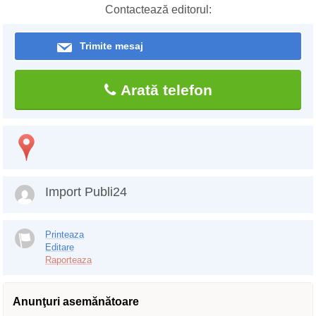
Contactează editorul:
Trimite mesaj
Arată telefon
Import Publi24
Printeaza
Editare
Raporteaza
Anunţuri asemănătoare