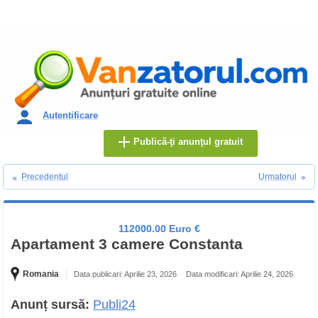
Autentificare
Publică-ţi anunţul gratuit
Precedentul
Urmatorul
112000.00 Euro €
Apartament 3 camere Constanta
Romania
Data publicari: Aprilie 23, 2026
Data modificari: Aprilie 24, 2026
Anunț sursă:
Publi24