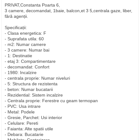
PRIVAT,Constanta Poarta 6,
3 camere, decomandat, 1baie, balcon,et 3 5,centrala gaze, liber,
fără agenții.
Specificații:
- Clasa energetica: F
- Suprafata utila: 60
- m2: Numar camere
- 3 camere: Numar bai
- 1: Destinatie
- etaj 3: Compartimentare
- decomandat: Confort
- 1980: Incalzire
- centrala proprie: Numar niveluri
- 5: Structura de rezistenta
- beton: Numar bucatarii
- Rezidential: Sistem incalzire
- Centrala proprie: Ferestre cu geam termopan
- PVC: Usa intrare
- Metal: Podele
- Gresie, Parchet: Usi interior
- Celulare: Pereti
- Faianta: Alte spatii utile
- Debara: Bucatarie