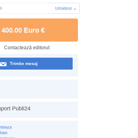
ti
Urmatorul
400.00 Euro €
Contactează editorul:
Trimite mesaj
port Publi24
inteaza
itare