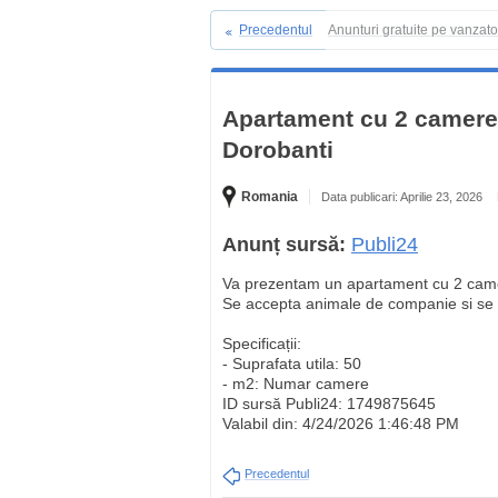
Precedentul
Anunturi gratuite pe vanzat
Apartament cu 2 camere d
Dorobanti
Romania
Data publicari: Aprilie 23, 2026
Anunț sursă:
Publi24
Va prezentam un apartament cu 2 camere 
Se accepta animale de companie si se 
Specificații:
- Suprafata utila: 50
- m2: Numar camere
ID sursă Publi24: 1749875645
Valabil din: 4/24/2026 1:46:48 PM
Precedentul