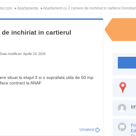
orul.com
»
Apartamente
»
Apartament cu 2 camere de inchiriat in cartierul Doroban
e inchiriat in cartierul
Data modificari: Aprilie 24, 2026
situat la etajul 3 si o suprafata utila de 50 mp.
face contract la ANAF
Im
Pr
Urmatorul
Ed