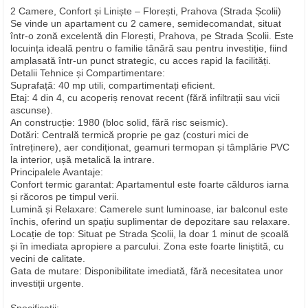
2 Camere, Confort și Liniște – Florești, Prahova (Strada Școlii)
Se vinde un apartament cu 2 camere, semidecomandat, situat
într-o zonă excelentă din Florești, Prahova, pe Strada Școlii. Este
locuința ideală pentru o familie tânără sau pentru investiție, fiind
amplasată într-un punct strategic, cu acces rapid la facilități.
Detalii Tehnice și Compartimentare:
Suprafață: 40 mp utili, compartimentați eficient.
Etaj: 4 din 4, cu acoperiș renovat recent (fără infiltrații sau vicii
ascunse).
An construcție: 1980 (bloc solid, fără risc seismic).
Dotări: Centrală termică proprie pe gaz (costuri mici de
întreținere), aer condiționat, geamuri termopan și tâmplărie PVC
la interior, ușă metalică la intrare.
Principalele Avantaje:
Confort termic garantat: Apartamentul este foarte călduros iarna
și răcoros pe timpul verii.
Lumină și Relaxare: Camerele sunt luminoase, iar balconul este
închis, oferind un spațiu suplimentar de depozitare sau relaxare.
Locație de top: Situat pe Strada Școlii, la doar 1 minut de școală
și în imediata apropiere a parcului. Zona este foarte liniștită, cu
vecini de calitate.
Gata de mutare: Disponibilitate imediată, fără necesitatea unor
investiții urgente.