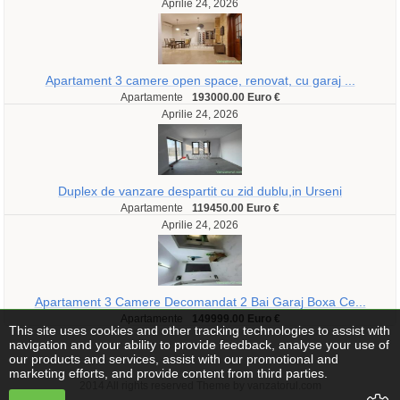
Aprilie 24, 2026
Apartament 3 camere open space, renovat, cu garaj ...
Apartamente
193000.00 Euro €
Aprilie 24, 2026
Duplex de vanzare despartit cu zid dublu,in Urseni
Apartamente
119450.00 Euro €
Aprilie 24, 2026
Apartament 3 Camere Decomandat 2 Bai Garaj Boxa Ce...
Apartamente
149999.00 Euro €
This site uses cookies and other tracking technologies to assist with
navigation and your ability to provide feedback, analyse your use of
our products and services, assist with our promotional and
marketing efforts, and provide content from third parties.
2014 All rights reserved Theme by vanzatorul.com