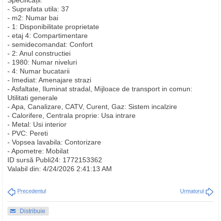
Specificații:
- Suprafata utila: 37
- m2: Numar bai
- 1: Disponibilitate proprietate
- etaj 4: Compartimentare
- semidecomandat: Confort
- 2: Anul constructiei
- 1980: Numar niveluri
- 4: Numar bucatarii
- Imediat: Amenajare strazi
- Asfaltate, Iluminat stradal, Mijloace de transport in comun:
Utilitati generale
- Apa, Canalizare, CATV, Curent, Gaz: Sistem incalzire
- Calorifere, Centrala proprie: Usa intrare
- Metal: Usi interior
- PVC: Pereti
- Vopsea lavabila: Contorizare
- Apometre: Mobilat
ID sursă Publi24: 1772153362
Valabil din: 4/24/2026 2:41:13 AM
Precedentul
Urmatorul
Distribuie