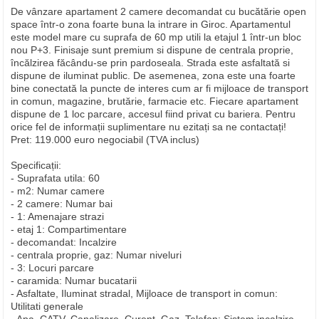
De vânzare apartament 2 camere decomandat cu bucătărie open
space într-o zona foarte buna la intrare in Giroc. Apartamentul
este model mare cu suprafa de 60 mp utili la etajul 1 într-un bloc
nou P+3. Finisaje sunt premium si dispune de centrala proprie,
încălzirea făcându-se prin pardoseala. Strada este asfaltată si
dispune de iluminat public. De asemenea, zona este una foarte
bine conectată la puncte de interes cum ar fi mijloace de transport
in comun, magazine, brutărie, farmacie etc. Fiecare apartament
dispune de 1 loc parcare, accesul fiind privat cu bariera. Pentru
orice fel de informații suplimentare nu ezitați sa ne contactați!
Pret: 119.000 euro negociabil (TVA inclus)
Specificații:
- Suprafata utila: 60
- m2: Numar camere
- 2 camere: Numar bai
- 1: Amenajare strazi
- etaj 1: Compartimentare
- decomandat: Incalzire
- centrala proprie, gaz: Numar niveluri
- 3: Locuri parcare
- caramida: Numar bucatarii
- Asfaltate, Iluminat stradal, Mijloace de transport in comun:
Utilitati generale