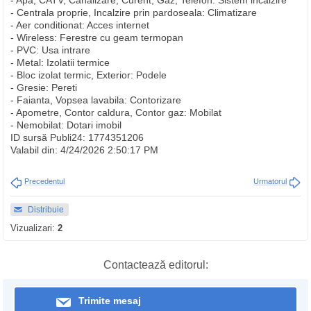
- Apa, CATV, Canalizare, Curent, Gaz, Telefon: Sistem incalzire
- Centrala proprie, Incalzire prin pardoseala: Climatizare
- Aer conditionat: Acces internet
- Wireless: Ferestre cu geam termopan
- PVC: Usa intrare
- Metal: Izolatii termice
- Bloc izolat termic, Exterior: Podele
- Gresie: Pereti
- Faianta, Vopsea lavabila: Contorizare
- Apometre, Contor caldura, Contor gaz: Mobilat
- Nemobilat: Dotari imobil
ID sursă Publi24: 1774351206
Valabil din: 4/24/2026 2:50:17 PM
Precedentul
Urmatorul
Distribuie
Vizualizari:
2
Contactează editorul:
Trimite mesaj