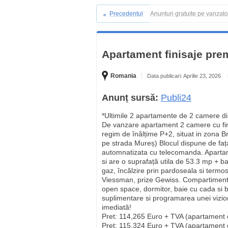
Precedentul
Anunturi gratuite pe vanzat
Apartament finisaje pre
Romania
Data publicari: Aprilie 23, 2026
Anunț sursă:
Publi24
*Ultimile 2 apartamente de 2 camere di
De vanzare apartament 2 camere cu fini
regim de înălțime P+2, situat in zona B
pe strada Mureș) Blocul dispune de fața
automnatizata cu telecomanda. Apartam
si are o suprafață utila de 53.3 mp + b
gaz, încălzire prin pardoseala si termo
Viessman, prize Gewiss. Compartimentare
open space, dormitor, baie cu cada si ba
suplimentare si programarea unei viziona
imediată!
Pret: 114,265 Euro + TVA (apartament et
Pret: 115,324 Euro + TVA (apartament e