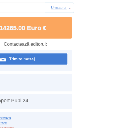
Urmatorul
14265.00 Euro €
Contactează editorul:
Trimite mesaj
port Publi24
inteaza
itare