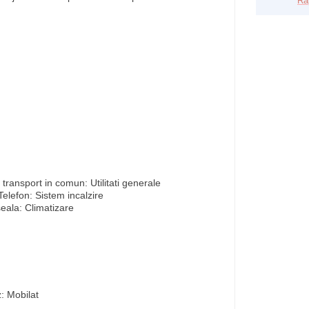
Ra
e transport in comun: Utilitati generale
elefon: Sistem incalzire
seala: Climatizare
n
: Mobilat