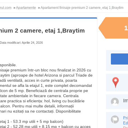
orul.com
»
Apartamente
»
Apartament finisaje premium 2 camere, etaj 1,Braytim
1
mium 2 camere, etaj 1,Braytim
Data modificari: Aprilie 24, 2026
sponibile.
saje premium într-un bloc nou finalizat in 2026 cu
raytim (aproape de hotel Arizona si parcul Triade de
dă ventilată, acces in curte privata, poarta
entul se afla la etajul 1, este complet decomandat
alcon de 5 mp. Beneficiază de centrala proprie pe
state ambientale in fiecare camera. Centrala
Im
 practica si eficiența: hol, living cu bucătărie
lcon. Pentru mai multe detalii, informații
ri nu ezitați sa ne contactați. Disponibilitate
Pr
aj 1 - 53.3 mp utili + 5 mp balcon)
Ed
taj 2 - 52.28 mp utili + 8.15 mp + balcon cu acces