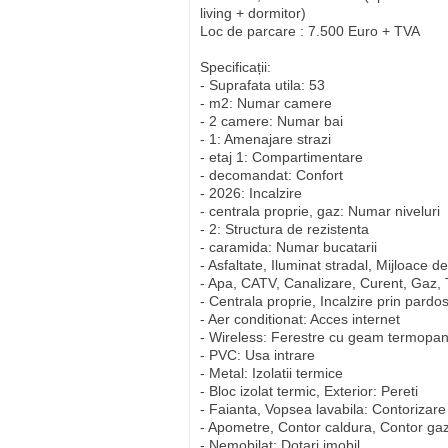
living + dormitor)
Loc de parcare : 7.500 Euro + TVA
Specificații:
- Suprafata utila: 53
- m2: Numar camere
- 2 camere: Numar bai
- 1: Amenajare strazi
- etaj 1: Compartimentare
- decomandat: Confort
- 2026: Incalzire
- centrala proprie, gaz: Numar niveluri
- 2: Structura de rezistenta
- caramida: Numar bucatarii
- Asfaltate, Iluminat stradal, Mijloace d
- Apa, CATV, Canalizare, Curent, Gaz, T
- Centrala proprie, Incalzire prin pardo
- Aer conditionat: Acces internet
- Wireless: Ferestre cu geam termopa
- PVC: Usa intrare
- Metal: Izolatii termice
- Bloc izolat termic, Exterior: Pereti
- Faianta, Vopsea lavabila: Contorizare
- Apometre, Contor caldura, Contor gaz
- Nemobilat: Dotari imobil