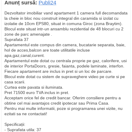
Anunț sursă:
Publi24
Dezvoltator imobiliar vand apartament 1 camera full decomandata
la cheie in bloc nou construit integral din caramida si izolat cu
izolatie de 10cm EPS80, situat in comuna Giroc (zona Braytim).
Blocul este situat intr-un ansamblu rezidential de 48 blocuri cu 2
zone de parc amenajate .
Suprafata 37
Apartamentul este compus din camera, bucatarie separata, baie,
hol de acces,balcon are toate utilitatile incluse
apa,gaz,canal,curent.
Apartamentul este dotat cu centrala proprie pe gaz, calorifere, usi
de interior PortaDoors, gresie, faianta, podele laminate, interfon.
Fiecare apartament are inclus in pret si un loc de parcare.
Blocul este dotat cu sistem de supraveghere video pe curte si pe
casa scarii.
Curtea este pavata si iluminata.
Pret 71500 euro TVA inclus in pret.
Acceptam orice fel de credit bancar. Oferim consiliere pentru a
obtine cel mai avantajos credit ipotecar sau Prima Casa.
Pentru mai multe informatii, poze si programarea unei vizite, nu
ezitati sa ne contactati!
Specificații:
- Suprafata utila: 37