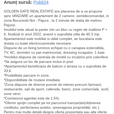
Anunț sursă:
Publi24
GOLDEN GATE REAL ESTATE are placerea de a va propune
spre VANZARE un apartament de 2 camere, semidecomandat, in
zona Bucurestii Noi - Pajura , la 2 minute de statia de metrou
Pajurei.
Imobilul este situat la parter intr-un bloc cu regim de inaltime P +
6, finalizat in anul 2022, avand o suprafata utila de 40,3 mp.
Apartamentul este mobilat si utilat complet, iar bucataria este
dotata cu toate electrocasnicele necesare.
Dispune de un living luminos echipat cu o canapea extensibila,
TV, AC, dormitor cu pat matrimonial, dressing incapator, 1 baie.
*Imobilul dispune de centrala de imobil cu incalzire prin calorifere.
*Se asigura un loc de parcare inclus in pret.
*Apartamentul beneficiaza de balcon o terasa cu o suprafata de
33,6.
*Posibilitate parcare in zona.
*Disponibilitate de mutare imediata.
*Zona dispune de diverse puncte de interes precum farmacii,
restaurante, sali de sport, cafenele, banci, zone comerciale, scoli,
zone verzi.
*Comisionul agentiei este de 1,5%.
*Oferim sprijin complet pe tot parcursul tranzacției(obținerea
creditului, perfectarea actelor, amenajarea proprietății, etc.).
Pentru mai multe detalii despre oferta prezentata sau alte oferte