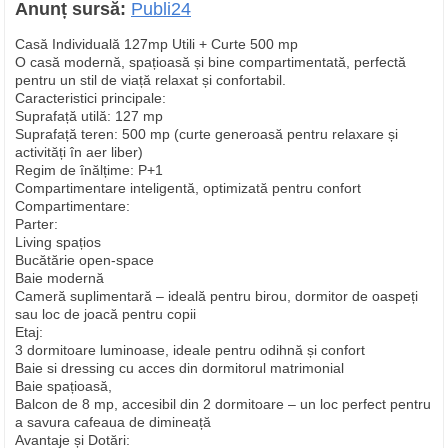
Anunț sursă:
Publi24
Casă Individuală 127mp Utili + Curte 500 mp
O casă modernă, spațioasă și bine compartimentată, perfectă
pentru un stil de viață relaxat și confortabil.
Caracteristici principale:
Suprafață utilă: 127 mp
Suprafață teren: 500 mp (curte generoasă pentru relaxare și
activități în aer liber)
Regim de înălțime: P+1
Compartimentare inteligentă, optimizată pentru confort
Compartimentare:
Parter:
Living spațios
Bucătărie open-space
Baie modernă
Cameră suplimentară – ideală pentru birou, dormitor de oaspeți
sau loc de joacă pentru copii
Etaj:
3 dormitoare luminoase, ideale pentru odihnă și confort
Baie si dressing cu acces din dormitorul matrimonial
Baie spațioasă,
Balcon de 8 mp, accesibil din 2 dormitoare – un loc perfect pentru
a savura cafeaua de dimineață
Avantaje și Dotări: