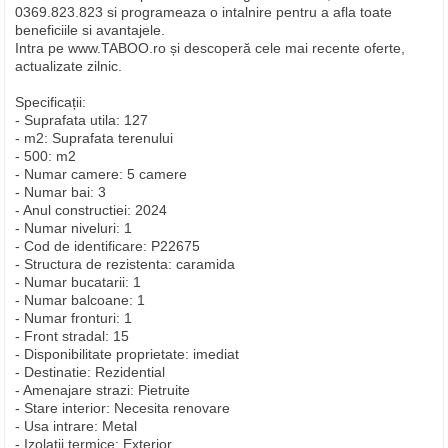
0369.823.823 si programeaza o intalnire pentru a afla toate
beneficiile si avantajele.
Intra pe www.TABOO.ro și descoperă cele mai recente oferte,
actualizate zilnic.
Specificații:
- Suprafata utila: 127
- m2: Suprafata terenului
- 500: m2
- Numar camere: 5 camere
- Numar bai: 3
- Anul constructiei: 2024
- Numar niveluri: 1
- Cod de identificare: P22675
- Structura de rezistenta: caramida
- Numar bucatarii: 1
- Numar balcoane: 1
- Numar fronturi: 1
- Front stradal: 15
- Disponibilitate proprietate: imediat
- Destinatie: Rezidential
- Amenajare strazi: Pietruite
- Stare interior: Necesita renovare
- Usa intrare: Metal
- Izolatii termice: Exterior