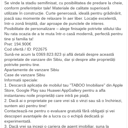
Se vinde la stadiu semifinisat, cu posibilitatea de predare la cheie,
conform preferințelor tale! Materiale de calitate superioară
utilizate în construcție. Curte generoasă, ideală pentru grădinărit,
joacă sau momente de relaxare în aer liber. Locație excelentă,
într-o zonă liniștită, dar aproape de punctele de interes.
Posibilitate de personalizare – alege finisajele potrivite stilului tău
Nu rata ocazia de a te muta într-o casă modernă, perfectă pentru
tine și familia ta!
Pret: 194.900€
Cod ofertă / ID: P22675
Sună-ne acum la 0369.823.823 și află detalii despre această
proprietate de vanzare din Sibiu, dar și despre alte proprietăți
potrivite pentru tine.
Apartamente de vanzare Sibiu
Case de vanzare Sibiu
Informatii speciale:
1. Descarcă aplicația de mobilul tau "TABOO Imobiliare" din Apple
Store, Google Play sau Huawei AppGallery pentru a afla
instantaneu noile proprietăți care intră pe piață.
2. Dacă ai o proprietate pe care vrei să o vinzi sau să o închiriezi,
suntem aici pentru tine!
Contactează-ne pentru o evaluare gratuită fără obligații și vei
descoperi avantajele de a lucra cu o echipă dedicată și
experimentată.
3. Dacă vrei sa incepi o cariera de agent imobiliar, suna la