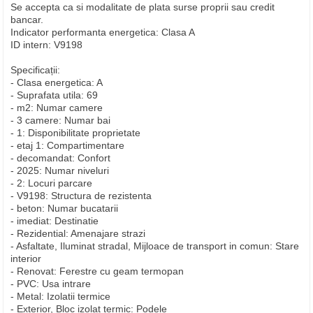
Se accepta ca si modalitate de plata surse proprii sau credit
bancar.
Indicator performanta energetica: Clasa A
ID intern: V9198
Specificații:
- Clasa energetica: A
- Suprafata utila: 69
- m2: Numar camere
- 3 camere: Numar bai
- 1: Disponibilitate proprietate
- etaj 1: Compartimentare
- decomandat: Confort
- 2025: Numar niveluri
- 2: Locuri parcare
- V9198: Structura de rezistenta
- beton: Numar bucatarii
- imediat: Destinatie
- Rezidential: Amenajare strazi
- Asfaltate, Iluminat stradal, Mijloace de transport in comun: Stare
interior
- Renovat: Ferestre cu geam termopan
- PVC: Usa intrare
- Metal: Izolatii termice
- Exterior, Bloc izolat termic: Podele