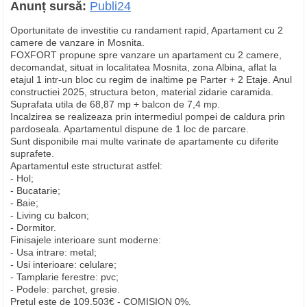
Anunț sursă:
Publi24
Oportunitate de investitie cu randament rapid, Apartament cu 2
camere de vanzare in Mosnita.
FOXFORT propune spre vanzare un apartament cu 2 camere,
decomandat, situat in localitatea Mosnita, zona Albina, aflat la
etajul 1 intr-un bloc cu regim de inaltime pe Parter + 2 Etaje. Anul
constructiei 2025, structura beton, material zidarie caramida.
Suprafata utila de 68,87 mp + balcon de 7,4 mp.
Incalzirea se realizeaza prin intermediul pompei de caldura prin
pardoseala. Apartamentul dispune de 1 loc de parcare.
Sunt disponibile mai multe varinate de apartamente cu diferite
suprafete.
Apartamentul este structurat astfel:
- Hol;
- Bucatarie;
- Baie;
- Living cu balcon;
- Dormitor.
Finisajele interioare sunt moderne:
- Usa intrare: metal;
- Usi interioare: celulare;
- Tamplarie ferestre: pvc;
- Podele: parchet, gresie.
Pretul este de 109.503€ - COMISION 0%.