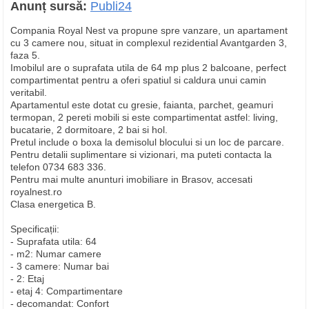
Anunț sursă:
Publi24
Compania Royal Nest va propune spre vanzare, un apartament
cu 3 camere nou, situat in complexul rezidential Avantgarden 3,
faza 5.
Imobilul are o suprafata utila de 64 mp plus 2 balcoane, perfect
compartimentat pentru a oferi spatiul si caldura unui camin
veritabil.
Apartamentul este dotat cu gresie, faianta, parchet, geamuri
termopan, 2 pereti mobili si este compartimentat astfel: living,
bucatarie, 2 dormitoare, 2 bai si hol.
Pretul include o boxa la demisolul blocului si un loc de parcare.
Pentru detalii suplimentare si vizionari, ma puteti contacta la
telefon 0734 683 336.
Pentru mai multe anunturi imobiliare in Brasov, accesati
royalnest.ro
Clasa energetica B.
Specificații:
- Suprafata utila: 64
- m2: Numar camere
- 3 camere: Numar bai
- 2: Etaj
- etaj 4: Compartimentare
- decomandat: Confort