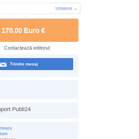
Urmatorul
170.00 Euro €
Contactează editorul:
Trimite mesaj
port Publi24
inteaza
itare