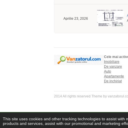
Aprilie 23, 2026
Cele mai activ
Imobiliare
De vanzare
Auto
Apartamente
De inchiriat
2014 All rights reserved Theme by vanzatorul.
This site uses cookies and other tracking technologies to assist with 
products and services, assist with our promotional and marketing effor