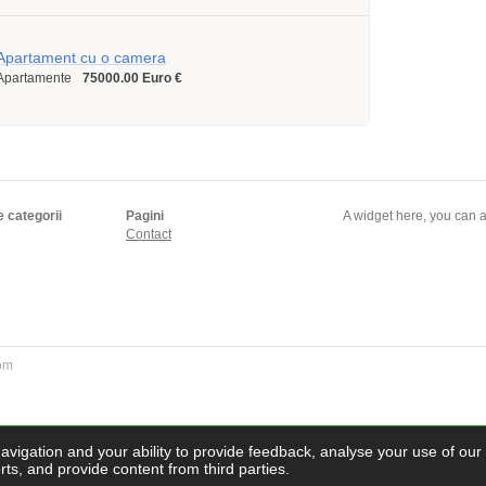
Apartament cu o camera
Apartamente
75000.00 Euro €
e categorii
Pagini
A widget here, you can a
Contact
com
navigation and your ability to provide feedback, analyse your use of our
ts, and provide content from third parties.