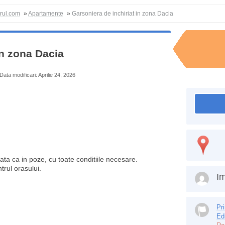
orul.com
»
Apartamente
»
Garsoniera de inchiriat in zona Dacia
in zona Dacia
Data modificari: Aprilie 24, 2026
lata ca in poze, cu toate conditiile necesare.
trul orasului.
Im
Pr
Ed