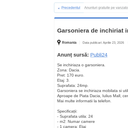
Precedentul
Anunturi gratuite pe vanzat
Garsoniera de inchiriat 
Romania
Data publicari: Aprilie 23, 2026
Anunț sursă:
Publi24
Se inchiriaza o garsoniera.
Zona: Dacia.
Pret: 170 euro.
Etaj: 3.
Suprafata: 24mp.
Garsoniera se inchiriaza mobilata si uti
Aproape de Piata Dacia, Iulius Mall, cen
Mai multe informatii la telefon.
Specificații:
- Suprafata utila: 24
- m2: Numar camere
- 1 camera: Etaj