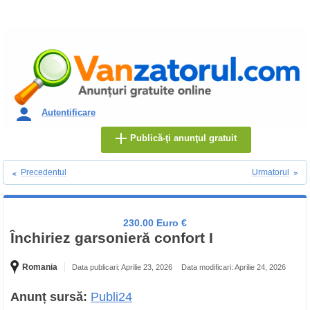
Autentificare
Publică-ţi anunţul gratuit
Precedentul
Urmatorul
230.00 Euro €
Închiriez garsonieră confort I
Romania
Data publicari: Aprilie 23, 2026
Data modificari: Aprilie 24, 2026
Anunț sursă:
Publi24