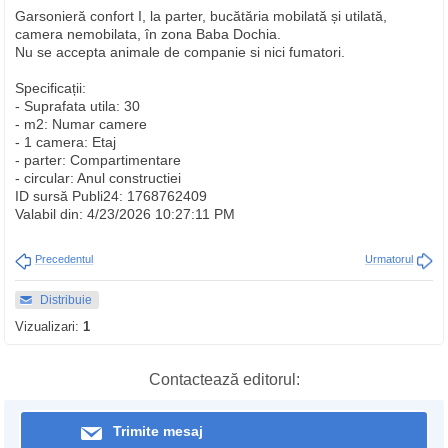
Garsonieră confort I, la parter, bucătăria mobilată și utilată,
camera nemobilata, în zona Baba Dochia.
Nu se accepta animale de companie si nici fumatori.
Specificații:
- Suprafata utila: 30
- m2: Numar camere
- 1 camera: Etaj
- parter: Compartimentare
- circular: Anul constructiei
ID sursă Publi24: 1768762409
Valabil din: 4/23/2026 10:27:11 PM
Precedentul
Urmatorul
Distribuie
Vizualizari:
1
Contactează editorul:
Trimite mesaj