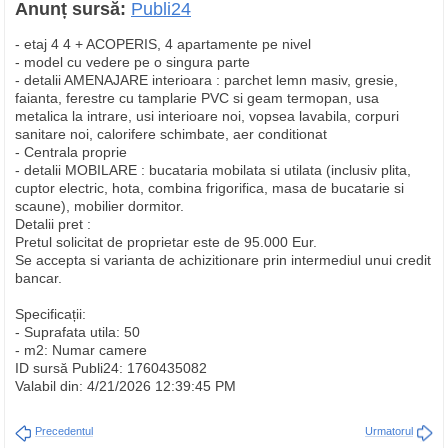
Anunț sursă:
Publi24
- etaj 4 4 + ACOPERIS, 4 apartamente pe nivel
- model cu vedere pe o singura parte
- detalii AMENAJARE interioara : parchet lemn masiv, gresie,
faianta, ferestre cu tamplarie PVC si geam termopan, usa
metalica la intrare, usi interioare noi, vopsea lavabila, corpuri
sanitare noi, calorifere schimbate, aer conditionat
- Centrala proprie
- detalii MOBILARE : bucataria mobilata si utilata (inclusiv plita,
cuptor electric, hota, combina frigorifica, masa de bucatarie si
scaune), mobilier dormitor.
Detalii pret :
Pretul solicitat de proprietar este de 95.000 Eur.
Se accepta si varianta de achizitionare prin intermediul unui credit
bancar.
Specificații:
- Suprafata utila: 50
- m2: Numar camere
ID sursă Publi24: 1760435082
Valabil din: 4/21/2026 12:39:45 PM
Precedentul
Urmatorul