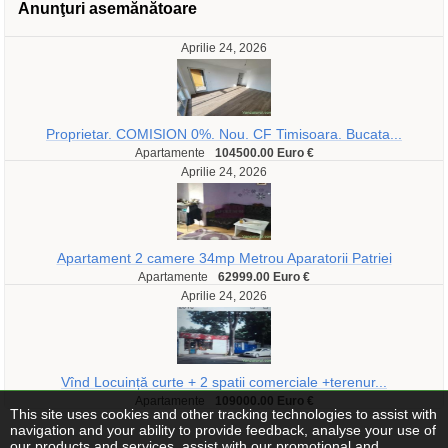
Anunţuri asemănătoare
Aprilie 24, 2026
Proprietar. COMISION 0%. Nou. CF Timisoara. Bucata...
Apartamente
104500.00 Euro €
Aprilie 24, 2026
Apartament 2 camere 34mp Metrou Aparatorii Patriei
Apartamente
62999.00 Euro €
Aprilie 24, 2026
Vînd Locuință curte + 2 spatii comerciale +terenur...
Apartamente
109000.00 Euro €
This site uses cookies and other tracking technologies to assist with
navigation and your ability to provide feedback, analyse your use of
our products and services, assist with our promotional and