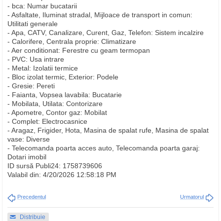
- bca: Numar bucatarii
- Asfaltate, Iluminat stradal, Mijloace de transport in comun:
Utilitati generale
- Apa, CATV, Canalizare, Curent, Gaz, Telefon: Sistem incalzire
- Calorifere, Centrala proprie: Climatizare
- Aer conditionat: Ferestre cu geam termopan
- PVC: Usa intrare
- Metal: Izolatii termice
- Bloc izolat termic, Exterior: Podele
- Gresie: Pereti
- Faianta, Vopsea lavabila: Bucatarie
- Mobilata, Utilata: Contorizare
- Apometre, Contor gaz: Mobilat
- Complet: Electrocasnice
- Aragaz, Frigider, Hota, Masina de spalat rufe, Masina de spalat
vase: Diverse
- Telecomanda poarta acces auto, Telecomanda poarta garaj:
Dotari imobil
ID sursă Publi24: 1758739606
Valabil din: 4/20/2026 12:58:18 PM
Precedentul
Urmatorul
Distribuie