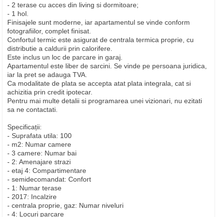
- 2 terase cu acces din living si dormitoare;
- 1 hol.
Finisajele sunt moderne, iar apartamentul se vinde conform
fotografiilor, complet finisat.
Confortul termic este asigurat de centrala termica proprie, cu
distributie a caldurii prin calorifere.
Este inclus un loc de parcare in garaj.
Apartamentul este liber de sarcini. Se vinde pe persoana juridica,
iar la pret se adauga TVA.
Ca modalitate de plata se accepta atat plata integrala, cat si
achizitia prin credit ipotecar.
Pentru mai multe detalii si programarea unei vizionari, nu ezitati
sa ne contactati.
Specificații:
- Suprafata utila: 100
- m2: Numar camere
- 3 camere: Numar bai
- 2: Amenajare strazi
- etaj 4: Compartimentare
- semidecomandat: Confort
- 1: Numar terase
- 2017: Incalzire
- centrala proprie, gaz: Numar niveluri
- 4: Locuri parcare