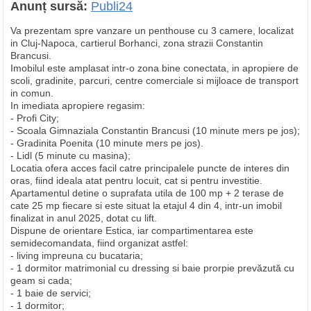
Anunț sursă:
Publi24
Va prezentam spre vanzare un penthouse cu 3 camere, localizat
in Cluj-Napoca, cartierul Borhanci, zona strazii Constantin
Brancusi.
Imobilul este amplasat intr-o zona bine conectata, in apropiere de
scoli, gradinite, parcuri, centre comerciale si mijloace de transport
in comun.
In imediata apropiere regasim:
- Profi City;
- Scoala Gimnaziala Constantin Brancusi (10 minute mers pe jos);
- Gradinita Poenita (10 minute mers pe jos).
- Lidl (5 minute cu masina);
Locatia ofera acces facil catre principalele puncte de interes din
oras, fiind ideala atat pentru locuit, cat si pentru investitie.
Apartamentul detine o suprafata utila de 100 mp + 2 terase de
cate 25 mp fiecare si este situat la etajul 4 din 4, intr-un imobil
finalizat in anul 2025, dotat cu lift.
Dispune de orientare Estica, iar compartimentarea este
semidecomandata, fiind organizat astfel:
- living impreuna cu bucataria;
- 1 dormitor matrimonial cu dressing si baie prorpie prevăzută cu
geam si cada;
- 1 baie de servici;
- 1 dormitor;