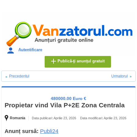
Autentificare
Publică-ţi anunţul gratuit
Precedentul
Urmatorul
480000.00 Euro €
Propietar vind Vila P+2E Zona Centrala
Romania
Data publicari: Aprilie 23, 2026
Data modificari: Aprilie 23, 2026
Anunț sursă:
Publi24