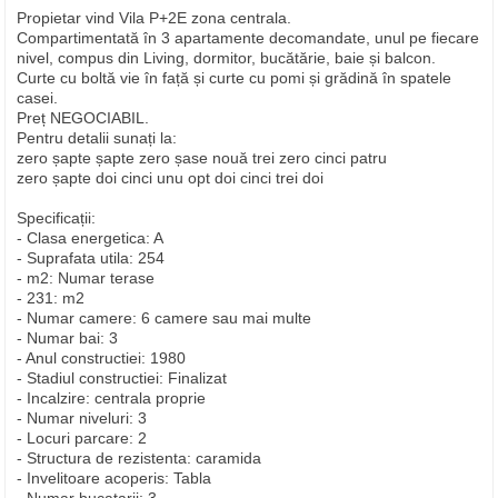
Propietar vind Vila P+2E zona centrala.
Compartimentată în 3 apartamente decomandate, unul pe fiecare
nivel, compus din Living, dormitor, bucătărie, baie și balcon.
Curte cu boltă vie în față și curte cu pomi și grădină în spatele
casei.
Preț NEGOCIABIL.
Pentru detalii sunați la:
zero șapte șapte zero șase nouă trei zero cinci patru
zero șapte doi cinci unu opt doi cinci trei doi
Specificații:
- Clasa energetica: A
- Suprafata utila: 254
- m2: Numar terase
- 231: m2
- Numar camere: 6 camere sau mai multe
- Numar bai: 3
- Anul constructiei: 1980
- Stadiul constructiei: Finalizat
- Incalzire: centrala proprie
- Numar niveluri: 3
- Locuri parcare: 2
- Structura de rezistenta: caramida
- Invelitoare acoperis: Tabla