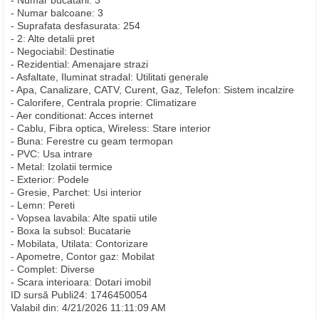
- Numar bucatarii: 3
- Numar balcoane: 3
- Suprafata desfasurata: 254
- 2: Alte detalii pret
- Negociabil: Destinatie
- Rezidential: Amenajare strazi
- Asfaltate, Iluminat stradal: Utilitati generale
- Apa, Canalizare, CATV, Curent, Gaz, Telefon: Sistem incalzire
- Calorifere, Centrala proprie: Climatizare
- Aer conditionat: Acces internet
- Cablu, Fibra optica, Wireless: Stare interior
- Buna: Ferestre cu geam termopan
- PVC: Usa intrare
- Metal: Izolatii termice
- Exterior: Podele
- Gresie, Parchet: Usi interior
- Lemn: Pereti
- Vopsea lavabila: Alte spatii utile
- Boxa la subsol: Bucatarie
- Mobilata, Utilata: Contorizare
- Apometre, Contor gaz: Mobilat
- Complet: Diverse
- Scara interioara: Dotari imobil
ID sursă Publi24: 1746450054
Valabil din: 4/21/2026 11:11:09 AM