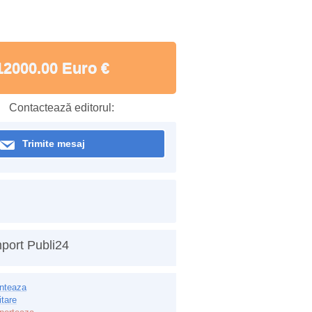
12000.00 Euro €
Contactează editorul:
Trimite mesaj
port Publi24
inteaza
itare