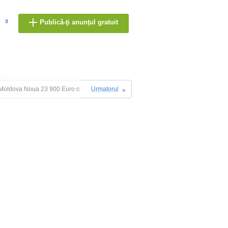
are
Publică-ţi anunţul gratuit
la Moldova Noua 23 900 Euro cu CF
Urmatorul