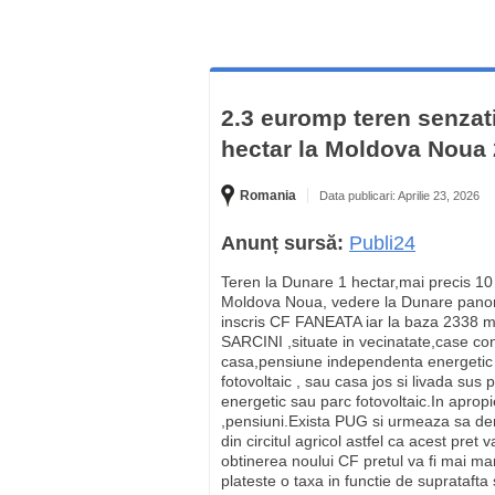
2.3 euromp teren senzati
hectar la Moldova Noua 
Romania
Data publicari: Aprilie 23, 2026
Anunț sursă:
Publi24
Teren la Dunare 1 hectar,mai precis 10
Moldova Noua, vedere la Dunare panor
inscris CF FANEATA iar la baza 2338 m
SARCINI ,situate in vecinatate,case con
casa,pensiune independenta energetic 
fotovoltaic , sau casa jos si livada su
energetic sau parc fotovoltaic.In apropi
,pensiuni.Exista PUG si urmeaza sa dem
din circitul agricol astfel ca acest pret 
obtinerea noului CF pretul va fi mai 
plateste o taxa in functie de supratafta s