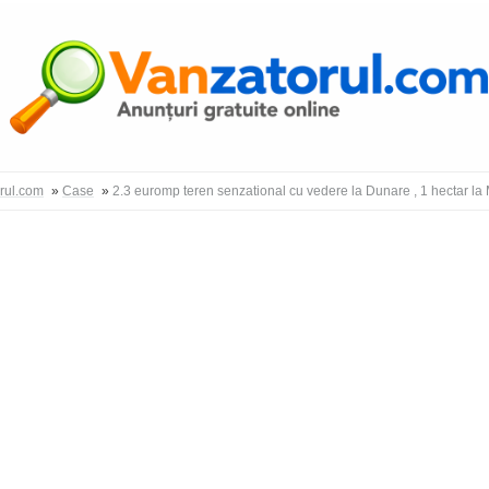
Autentific
orul.com
»
Case
»
2.3 euromp teren senzational cu vedere la Dunare , 1 hectar 