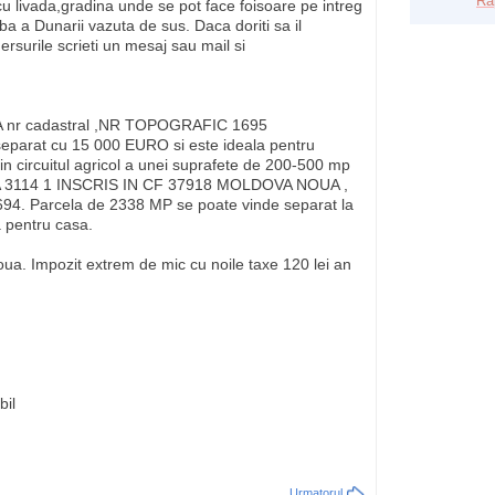
Ra
cu livada,gradina unde se pot face foisoare pe intreg
 a Dunarii vazuta de sus. Daca doriti sa il
mersurile scrieti un mesaj sau mail si
nr cadastral ,NR TOPOGRAFIC 1695
eparat cu 15 000 EURO si este ideala pentru
din circuitul agricol a unei suprafete de 200-500 mp
LA 3114 1 INSCRIS IN CF 37918 MOLDOVA NOUA ,
Parcela de 2338 MP se poate vinde separat la
 pentru casa.
oua. Impozit extrem de mic cu noile taxe 120 lei an
bil
Urmatorul