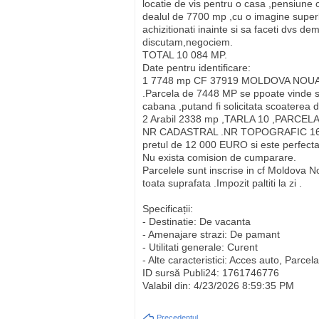
locatie de vis pentru o casa ,pensiune 
dealul de 7700 mp ,cu o imagine superba
achizitionati inainte si sa faceti dvs de
discutam,negociem.
TOTAL 10 084 MP.
Date pentru identificare:
1 7748 mp CF 37919 MOLDOVA NOUA 
.Parcela de 7448 MP se ppoate vinde s
cabana ,putand fi solicitata scoaterea 
2 Arabil 2338 mp ,TARLA 10 ,PARCE
NR CADASTRAL .NR TOPOGRAFIC 1694. 
pretul de 12 000 EURO si este perfecta
Nu exista comision de cumparare.
Parcelele sunt inscrise in cf Moldova N
toata suprafata .Impozit paltiti la zi .
Specificații:
- Destinatie: De vacanta
- Amenajare strazi: De pamant
- Utilitati generale: Curent
- Alte caracteristici: Acces auto, Parcela
ID sursă Publi24: 1761746776
Valabil din: 4/23/2026 8:59:35 PM
Precedentul