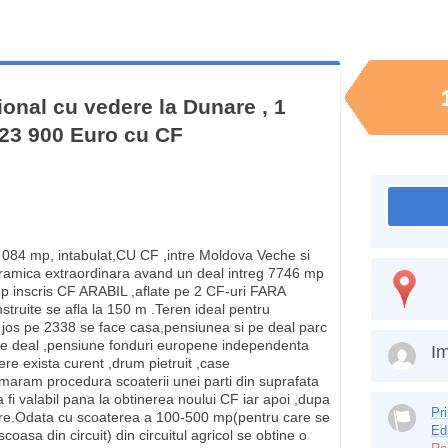
onal cu vedere la Dunare , 1
23 900 Euro cu CF
 084 mp, intabulat,CU CF ,intre Moldova Veche si
amica extraordinara avand un deal intreg 7746 mp
p inscris CF ARABIL ,aflate pe 2 CF-uri FARA
struite se afla la 150 m .Teren ideal pentru
jos pe 2338 se face casa,pensiunea si pe deal parc
s pe deal ,pensiune fonduri europene independenta
Im
ere exista curent ,drum pietruit ,case
aram procedura scoaterii unei parti din suprafata
va fi valabil pana la obtinerea noului CF iar apoi ,dupa
Pr
mare.Odata cu scoaterea a 100-500 mp(pentru care se
Ed
coasa din circuit) din circuitul agricol se obtine o