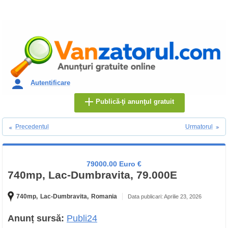
Autentificare
Publică-ţi anunţul gratuit
Precedentul
Urmatorul
79000.00 Euro €
740mp, Lac-Dumbravita, 79.000E
740mp,
Lac-Dumbravita,
Romania
Data publicari: Aprilie 23, 2026
Anunț sursă:
Publi24