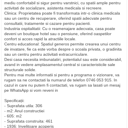
mediu confortabil si sigur pentru varstnici, cu spatii ample pentru
activitati de socializare, asistenta medicala si recreere.
Clinica: Proprietatea poate fi transformata intr-o clinica medicala
sau un centru de recuperare, oferind spatii adecvate pentru
consultatii, tratamente si cazare pentru pacienti.
Industria ospitalitatii: Cu o reamenajare adecvata, casa poate
deveni un boutique hotel sau o pensiune, oferind oaspetilor
confort si acces rapid la atractiile locale.
Centru educational: Spatiul generos permite crearea unui centru
de invatare, fie ca este vorba despre o scoala privata, o gradinita
sau un centru pentru activitati extracurriculare.
Desi casa necesita imbunatatiri, potentialul sau este considerabil,
avand in vedere amplasamentul central si caracteristicile sale
structurale solide.
Pentru mai multe informatii si pentru a programa o vizionare, va
rugam sa ne contactati la numarul de telefon 0746 053 915. In
cazul in care nu putem fi contactati, va rugam sa lasati un mesaj
pe WhatsApp si vom reveni in
Specificații:
- Suprafata utila: 306
- m2: Anul constructiei
- 605: m2
- Suprafata construita: 461
- 1936: Invelitoare acoperis