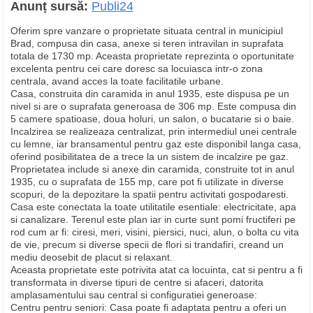
Anunț sursă:
Publi24
Oferim spre vanzare o proprietate situata central in municipiul
Brad, compusa din casa, anexe si teren intravilan in suprafata
totala de 1730 mp. Aceasta proprietate reprezinta o oportunitate
excelenta pentru cei care doresc sa locuiasca intr-o zona
centrala, avand acces la toate facilitatile urbane.
Casa, construita din caramida in anul 1935, este dispusa pe un
nivel si are o suprafata generoasa de 306 mp. Este compusa din
5 camere spatioase, doua holuri, un salon, o bucatarie si o baie.
Incalzirea se realizeaza centralizat, prin intermediul unei centrale
cu lemne, iar bransamentul pentru gaz este disponibil langa casa,
oferind posibilitatea de a trece la un sistem de incalzire pe gaz.
Proprietatea include si anexe din caramida, construite tot in anul
1935, cu o suprafata de 155 mp, care pot fi utilizate in diverse
scopuri, de la depozitare la spatii pentru activitati gospodaresti.
Casa este conectata la toate utilitatile esentiale: electricitate, apa
si canalizare. Terenul este plan iar in curte sunt pomi fructiferi pe
rod cum ar fi: ciresi, meri, visini, piersici, nuci, alun, o bolta cu vita
de vie, precum si diverse specii de flori si trandafiri, creand un
mediu deosebit de placut si relaxant.
Aceasta proprietate este potrivita atat ca locuinta, cat si pentru a fi
transformata in diverse tipuri de centre si afaceri, datorita
amplasamentului sau central si configuratiei generoase:
Centru pentru seniori: Casa poate fi adaptata pentru a oferi un