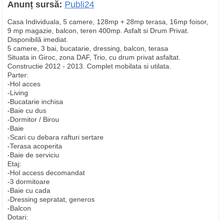
Anunț sursă:
Publi24
Casa Individuala, 5 camere, 128mp + 28mp terasa, 16mp foisor,
9 mp magazie, balcon, teren 400mp. Asfalt si Drum Privat.
Disponibilă imediat.
5 camere, 3 bai, bucatarie, dressing, balcon, terasa
Situata in Giroc, zona DAF, Trio, cu drum privat asfaltat.
Constructie 2012 - 2013. Complet mobilata si utilata.
Parter:
-Hol acces
-Living
-Bucatarie inchisa
-Baie cu dus
-Dormitor / Birou
-Baie
-Scari cu debara rafturi sertare
-Terasa acoperita
-Baie de serviciu
Etaj:
-Hol access decomandat
-3 dormitoare
-Baie cu cada
-Dressing sepratat, generos
-Balcon
Dotari: