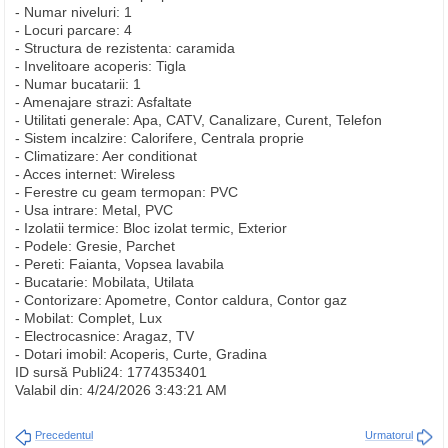
- Numar niveluri: 1
- Locuri parcare: 4
- Structura de rezistenta: caramida
- Invelitoare acoperis: Tigla
- Numar bucatarii: 1
- Amenajare strazi: Asfaltate
- Utilitati generale: Apa, CATV, Canalizare, Curent, Telefon
- Sistem incalzire: Calorifere, Centrala proprie
- Climatizare: Aer conditionat
- Acces internet: Wireless
- Ferestre cu geam termopan: PVC
- Usa intrare: Metal, PVC
- Izolatii termice: Bloc izolat termic, Exterior
- Podele: Gresie, Parchet
- Pereti: Faianta, Vopsea lavabila
- Bucatarie: Mobilata, Utilata
- Contorizare: Apometre, Contor caldura, Contor gaz
- Mobilat: Complet, Lux
- Electrocasnice: Aragaz, TV
- Dotari imobil: Acoperis, Curte, Gradina
ID sursă Publi24: 1774353401
Valabil din: 4/24/2026 3:43:21 AM
Precedentul
Urmatorul