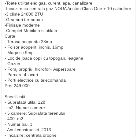
-Toate utilitatiele: gaz, curent, apa, canalizare
-Incalzire cu centrala gaz NOUA Ariston Class One + 10 calorifere
-3 clime 24000 BTU
-Geamuri termopan
-Finisaje moderne
-Complet Mobilata si utilata
Curte
- Terasa acoperita 28mp
- Foisor acoperit, inchis, 16mp
- Magazie 9mp
- Loc de joaca copii cu topogan, leagane
- Gazon
- Foraj propriu, hidrofor+ Aspersoare
- Parcare 4 locuri
- Porti electrice cu telecomanda
Pret 249.000
Specificații:
- Suprafata utila: 128
- m2: Numar camere
- 5 camere: Suprafata terenului
- 400: m2
- Numar bai: 3
- Anul constructiei: 2013
- Incalzire: centrala proprie