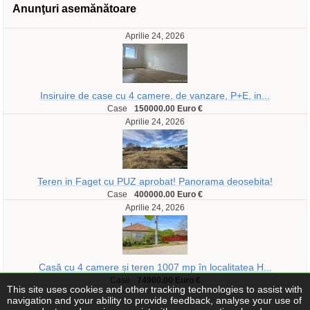
Anunţuri asemănătoare
Aprilie 24, 2026
Insiruire de case cu 4 camere, de vanzare, P+E, in...
Case
150000.00 Euro €
Aprilie 24, 2026
Teren in Faget cu PUZ aprobat! Panorama deosebita!
Case
400000.00 Euro €
Aprilie 24, 2026
Casă cu 4 camere și teren 1007 mp în localitatea H...
Case
74900.00 Euro €
This site uses cookies and other tracking technologies to assist with
navigation and your ability to provide feedback, analyse your use of