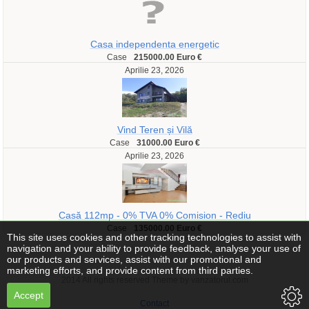
Casa independenta energetic
Case
215000.00 Euro €
Aprilie 23, 2026
Vind Teren și Vilă
Case
31000.00 Euro €
Aprilie 23, 2026
Casă 112mp - 0% TVA 0% Comision - Rediu
Case
135000.00 Euro €
This site uses cookies and other tracking technologies to assist with
navigation and your ability to provide feedback, analyse your use of
our products and services, assist with our promotional and
marketing efforts, and provide content from third parties.
2014 All rights reserved Theme by vanzatorul.com
Accept
Contact