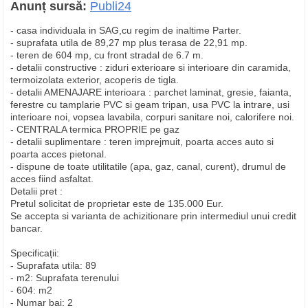
Anunț sursă:
Publi24
- casa individuala in SAG,cu regim de inaltime Parter.
- suprafata utila de 89,27 mp plus terasa de 22,91 mp.
- teren de 604 mp, cu front stradal de 6.7 m.
- detalii constructive : ziduri exterioare si interioare din caramida,
termoizolata exterior, acoperis de tigla.
- detalii AMENAJARE interioara : parchet laminat, gresie, faianta,
ferestre cu tamplarie PVC si geam tripan, usa PVC la intrare, usi
interioare noi, vopsea lavabila, corpuri sanitare noi, calorifere noi.
- CENTRALA termica PROPRIE pe gaz
- detalii suplimentare : teren imprejmuit, poarta acces auto si
poarta acces pietonal.
- dispune de toate utilitatile (apa, gaz, canal, curent), drumul de
acces fiind asfaltat.
Detalii pret :
Pretul solicitat de proprietar este de 135.000 Eur.
Se accepta si varianta de achizitionare prin intermediul unui credit
bancar.
Specificații:
- Suprafata utila: 89
- m2: Suprafata terenului
- 604: m2
- Numar bai: 2