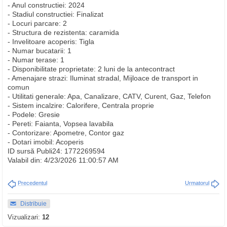
- Anul constructiei: 2024
- Stadiul constructiei: Finalizat
- Locuri parcare: 2
- Structura de rezistenta: caramida
- Invelitoare acoperis: Tigla
- Numar bucatarii: 1
- Numar terase: 1
- Disponibilitate proprietate: 2 luni de la antecontract
- Amenajare strazi: Iluminat stradal, Mijloace de transport in
comun
- Utilitati generale: Apa, Canalizare, CATV, Curent, Gaz, Telefon
- Sistem incalzire: Calorifere, Centrala proprie
- Podele: Gresie
- Pereti: Faianta, Vopsea lavabila
- Contorizare: Apometre, Contor gaz
- Dotari imobil: Acoperis
ID sursă Publi24: 1772269594
Valabil din: 4/23/2026 11:00:57 AM
Precedentul
Urmatorul
Distribuie
Vizualizari:
12