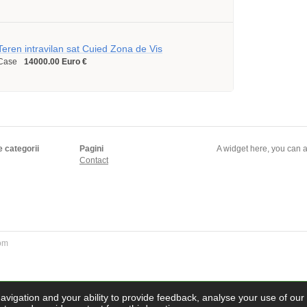
Teren intravilan sat Cuied Zona de Vis
Case
14000.00 Euro €
e categorii
Pagini
A widget here, you can a
Contact
com
navigation and your ability to provide feedback, analyse your use of our