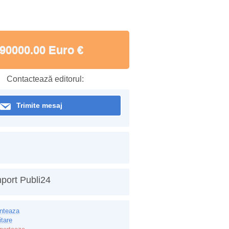
90000.00 Euro €
Contactează editorul:
Trimite mesaj
port Publi24
inteaza
itare