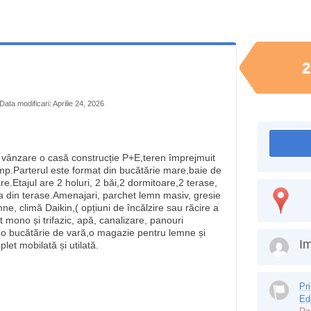
2
Data modificari: Aprilie 24, 2026
 vânzare o casă construcție P+E,teren împrejmuit
p.Parterul este format din bucătărie mare,baie de
e.Etajul are 2 holuri, 2 băi,2 dormitoare,2 terase,
una din terase.Amenajari, parchet lemn masiv, gresie
, climă Daikin,( opțiuni de încălzire sau răcire a
nt mono și trifazic, apă, canalizare, panouri
ă o bucătărie de vară,o magazie pentru lemne și
Im
et mobilată și utilată.
Pr
Ed