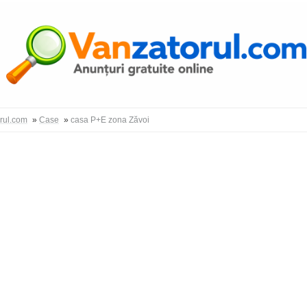
Autentific
orul.com
»
Case
»
casa P+E zona Zăvoi