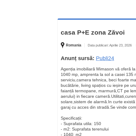
casa P+E zona Zăvoi
Romania
Data publicari: Aprilie 23, 2026
Anunț sursă:
Publi24
Agenția imobiliară Mimason vă oferă la
1040 mp, amprenta la sol a casei 135 m
serviciu,camera tehnica, beci foarte mar
bucătărie, living spațios cu ieșire pe 
faianță termopane, marmură,CT pe lemne
aerului) in fiecare cameră.Utilitati,cure
solare,sistem de alarmă.In curte exist
garaj cu acces din stradă.Se vinde compl
Specificații:
- Suprafata utila: 150
- m2: Suprafata terenului
- 1040: m2