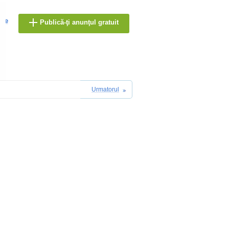
are
Publică-ţi anunţul gratuit
Urmatorul