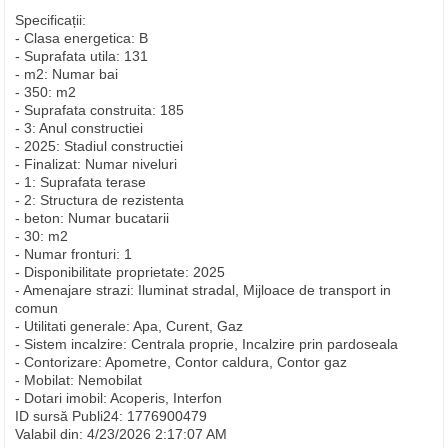
Specificații:
- Clasa energetica: B
- Suprafata utila: 131
- m2: Numar bai
- 350: m2
- Suprafata construita: 185
- 3: Anul constructiei
- 2025: Stadiul constructiei
- Finalizat: Numar niveluri
- 1: Suprafata terase
- 2: Structura de rezistenta
- beton: Numar bucatarii
- 30: m2
- Numar fronturi: 1
- Disponibilitate proprietate: 2025
- Amenajare strazi: Iluminat stradal, Mijloace de transport in
comun
- Utilitati generale: Apa, Curent, Gaz
- Sistem incalzire: Centrala proprie, Incalzire prin pardoseala
- Contorizare: Apometre, Contor caldura, Contor gaz
- Mobilat: Nemobilat
- Dotari imobil: Acoperis, Interfon
ID sursă Publi24: 1776900479
Valabil din: 4/23/2026 2:17:07 AM