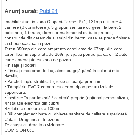
Anunț sursă:
Publi24
Imobilul situat in zona Otopeni-Ferme, P+1, 131mp utili, are 4
camere (3 dormitoare ), 3 grupuri sanitare cu geam la baie, 2
balcoane, 1 terasa, dormitor matrimonial cu baie proprie,
constructie din caramida si stalpi din beton, casa se preda finisata
la cheie exact ca in poze!
Teren 350mp din care amprenta casei este de 67mp, din care
teren liber in suprafata de 208mp, spatiu pentru parcare - 2 auto,
curte amenajata cu zona de gazon.
Finisaje și dotări:
• Finisaje moderne de lux, alese cu grijă până la cel mai mic
detaliu,
• Parchet triplu stratificat, gresie și faianță premium,
• Tâmplărie PVC 7 camere cu geam tripan pentru izolație
superioară,
• Încălzire în pardoseală / centrală proprie (opțional personalizat),
•Instalatie electrica din cupru,
•Izolatie exterioara de 100mm.
• Băi complet echipate cu obiecte sanitare de calitate superioară.
Catalin Draguinea - Imozone.
Te astept cu drag la o vizionare.
COMISION 0%.