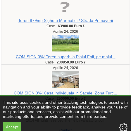
Teren 879mp Sighetu Marmatiei / Strada Primaverii
Case
63900.00 Euro €
Aprilie 24, 2026
COMISION 0%! Teren superb la Plaiul Foii, pe malul...
Case
230850.00 Euro €
Aprilie 24, 2026
COMISION 0%! Casa individuala in Sacele, Zona Turc...
Case
250000.00 Euro €
This site uses cookies and other tracking technologies to assist with
navigation and your ability to provide feedback, analyse your use of
our products and services, assist with our promotional and
marketing efforts, and provide content from third parties.
2014 All rights reserved Theme by vanzatorul.com
Accept
Contact