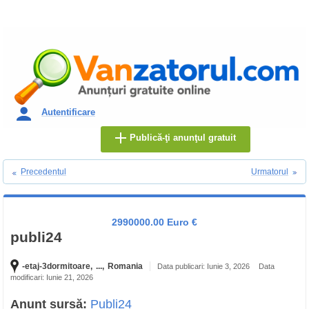
Autentificare
Publică-ţi anunţul gratuit
Precedentul
Urmatorul
2990000.00 Euro €
publi24
-etaj-3dormitoare,
...,
Romania
Data publicari: Iunie 3, 2026
Data
modificari: Iunie 21, 2026
Anunț sursă:
Publi24