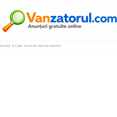
Autentific
orul.com
»
Case
»
Loc de casa de vanzare