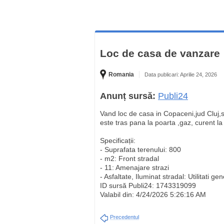
Loc de casa de vanzare
Romania
Data publicari: Aprilie 24, 2026
Anunț sursă:
Publi24
Vand loc de casa in Copaceni,jud Cluj,s
este tras pana la poarta ,gaz, curent la
Specificații:
- Suprafata terenului: 800
- m2: Front stradal
- 11: Amenajare strazi
- Asfaltate, Iluminat stradal: Utilitati ge
ID sursă Publi24: 1743319099
Valabil din: 4/24/2026 5:26:16 AM
Precedentul