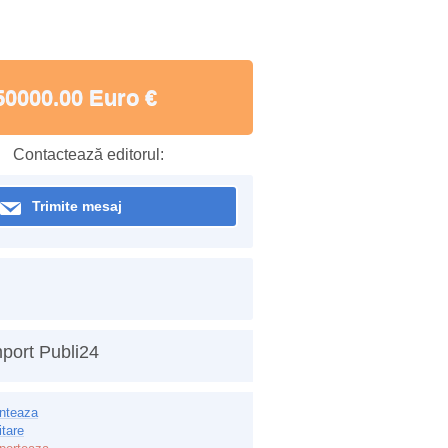
50000.00 Euro €
Contactează editorul:
Trimite mesaj
port Publi24
inteaza
itare