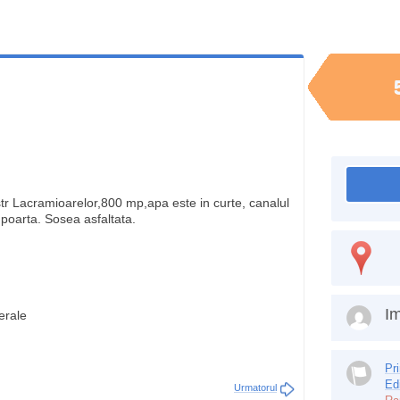
tr Lacramioarelor,800 mp,apa este in curte, canalul
 poarta. Sosea asfaltata.
Im
nerale
Pr
Ed
Urmatorul