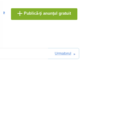
are
Publică-ţi anunţul gratuit
Urmatorul