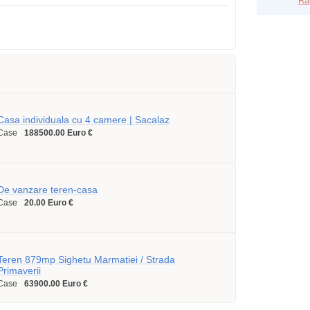
Ra
Casa individuala cu 4 camere | Sacalaz
Case
188500.00 Euro €
De vanzare teren-casa
Case
20.00 Euro €
Teren 879mp Sighetu Marmatiei / Strada
Primaverii
Case
63900.00 Euro €