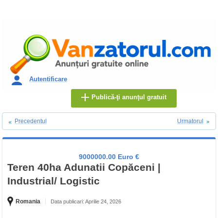
Autentificare
Publică-ţi anunţul gratuit
Precedentul
Urmatorul
9000000.00 Euro €
Teren 40ha Adunatii Copăceni |
Industrial/ Logistic
Romania
Data publicari: Aprilie 24, 2026