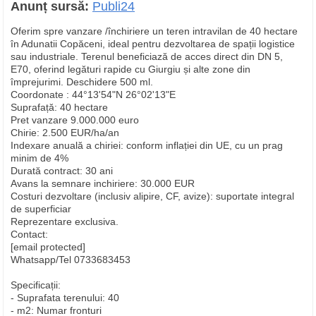
Anunț sursă:
Publi24
Oferim spre vanzare /închiriere un teren intravilan de 40 hectare
în Adunatii Copăceni, ideal pentru dezvoltarea de spații logistice
sau industriale. Terenul beneficiază de acces direct din DN 5,
E70, oferind legături rapide cu Giurgiu și alte zone din
împrejurimi. Deschidere 500 ml.
Coordonate : 44°13'54"N 26°02'13"E
Suprafață: 40 hectare
Pret vanzare 9.000.000 euro
Chirie: 2.500 EUR/ha/an
Indexare anuală a chiriei: conform inflației din UE, cu un prag
minim de 4%
Durată contract: 30 ani
Avans la semnare inchiriere: 30.000 EUR
Costuri dezvoltare (inclusiv alipire, CF, avize): suportate integral
de superficiar
Reprezentare exclusiva.
Contact:
[email protected]
Whatsapp/Tel 0733683453
Specificații:
- Suprafata terenului: 40
- m2: Numar fronturi