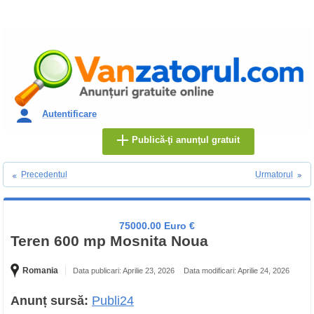
Autentificare
Publică-ţi anunţul gratuit
Precedentul
Urmatorul
75000.00 Euro €
Teren 600 mp Mosnita Noua
Romania
Data publicari: Aprilie 23, 2026
Data modificari: Aprilie 24, 2026
Anunț sursă:
Publi24