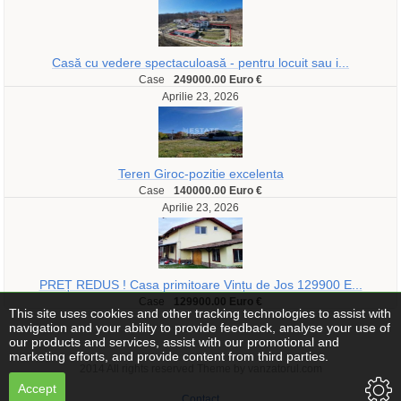
Casă cu vedere spectaculoasă - pentru locuit sau i...
Case
249000.00 Euro €
Aprilie 23, 2026
Teren Giroc-pozitie excelenta
Case
140000.00 Euro €
Aprilie 23, 2026
PREȚ REDUS ! Casa primitoare Vințu de Jos 129900 E...
Case
129900.00 Euro €
This site uses cookies and other tracking technologies to assist with
navigation and your ability to provide feedback, analyse your use of
our products and services, assist with our promotional and
marketing efforts, and provide content from third parties.
2014 All rights reserved Theme by vanzatorul.com
Accept
Contact