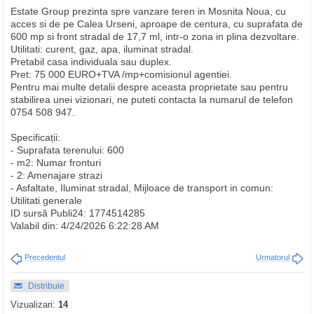
Estate Group prezinta spre vanzare teren in Mosnita Noua, cu
acces si de pe Calea Urseni, aproape de centura, cu suprafata de
600 mp si front stradal de 17,7 ml, intr-o zona in plina dezvoltare.
Utilitati: curent, gaz, apa, iluminat stradal.
Pretabil casa individuala sau duplex.
Pret: 75 000 EURO+TVA /mp+comisionul agentiei.
Pentru mai multe detalii despre aceasta proprietate sau pentru
stabilirea unei vizionari, ne puteti contacta la numarul de telefon
0754 508 947.
Specificații:
- Suprafata terenului: 600
- m2: Numar fronturi
- 2: Amenajare strazi
- Asfaltate, Iluminat stradal, Mijloace de transport in comun:
Utilitati generale
ID sursă Publi24: 1774514285
Valabil din: 4/24/2026 6:22:28 AM
Precedentul
Urmatorul
Distribuie
Vizualizari:
14