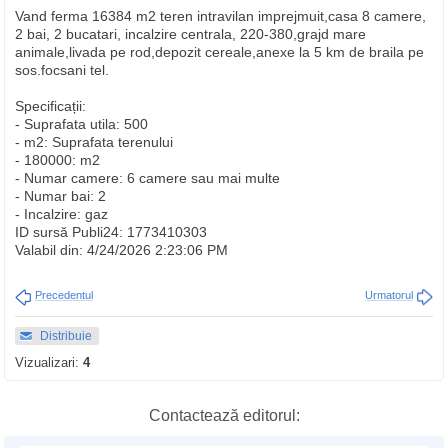
Vand ferma 16384 m2 teren intravilan imprejmuit,casa 8 camere,
2 bai, 2 bucatari, incalzire centrala, 220-380,grajd mare
animale,livada pe rod,depozit cereale,anexe la 5 km de braila pe
sos.focsani tel.
Specificații:
- Suprafata utila: 500
- m2: Suprafata terenului
- 180000: m2
- Numar camere: 6 camere sau mai multe
- Numar bai: 2
- Incalzire: gaz
ID sursă Publi24: 1773410303
Valabil din: 4/24/2026 2:23:06 PM
Precedentul
Urmatorul
Distribuie
Vizualizari:
4
Contactează editorul: