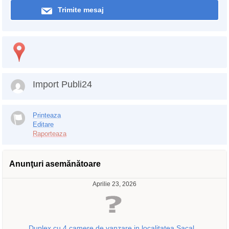
Trimite mesaj
Import Publi24
Printeaza
Editare
Raporteaza
Anunţuri asemănătoare
Aprilie 23, 2026
Duplex cu 4 camere de vanzare in localitatea Sacal...