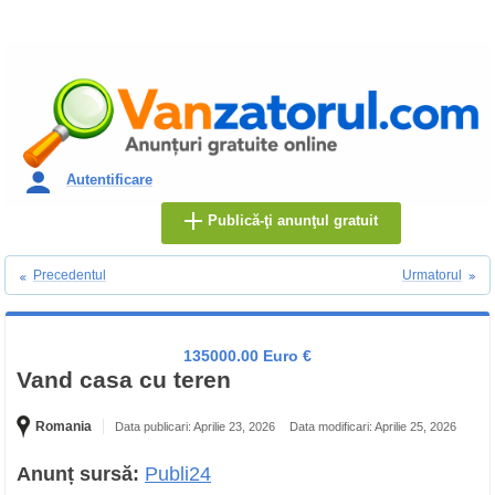
Autentificare
Publică-ţi anunţul gratuit
Precedentul
Urmatorul
135000.00 Euro €
Vand casa cu teren
Romania
Data publicari: Aprilie 23, 2026
Data modificari: Aprilie 25, 2026
Anunț sursă:
Publi24