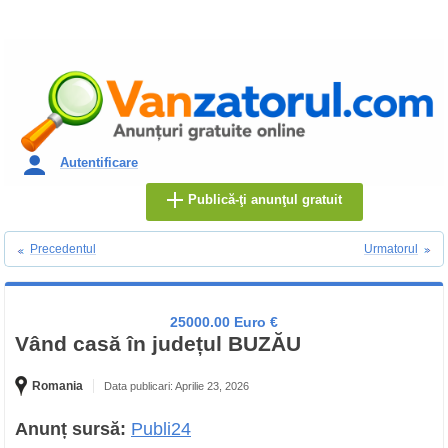
Autentificare
Publică-ţi anunţul gratuit
Precedentul
Urmatorul
25000.00 Euro €
Vând casă în județul BUZĂU
Romania
Data publicari: Aprilie 23, 2026
Anunț sursă:
Publi24