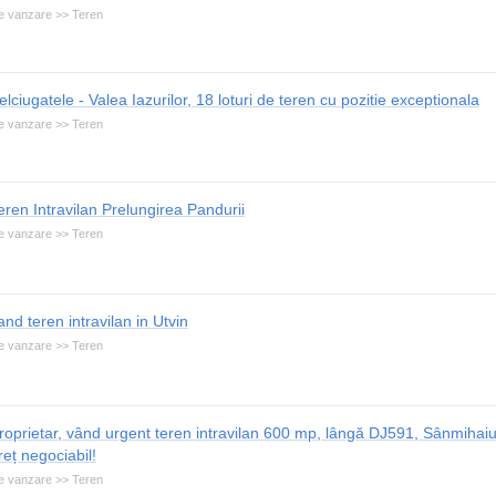
e vanzare >> Teren
elciugatele - Valea Iazurilor, 18 loturi de teren cu pozitie exceptionala
e vanzare >> Teren
eren Intravilan Prelungirea Pandurii
e vanzare >> Teren
and teren intravilan in Utvin
e vanzare >> Teren
roprietar, vând urgent teren intravilan 600 mp, lângă DJ591, Sânmiha
reț negociabil!
e vanzare >> Teren