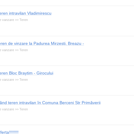
eren intravilan Vladimirescu
e vanzare >> Teren
eren de vinzare la Padurea Mirzesti, Breazu -
e vanzare >> Teren
eren Bloc Braytim - Girocului
e vanzare >> Teren
ând teren intravilan în Comuna Berceni Str Primăverii
e vanzare >> Teren
ferta!!!!!!!!