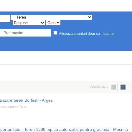
Afiseaza anunturi doar cu imagine
Vizualizeaza:
anzare teren Borlesti - Arges
e vanzare >> Teren
portunitate - Teren 1388 mp cu autorizatie pentru gradinita - Mosnita