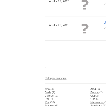
Aprilie 23, 2026
D
U
Aprilie 23, 2026
D
Categorii principale
Alba
(4)
Arad
(6)
Braila
(2)
Brasov
(2)
Calarasi
(2)
Cluj
(2)
Dolj
(2)
Gorj
(3)
Ilfov
(18)
Maramures
(
Prahova
(5)
Satu Mare
(1