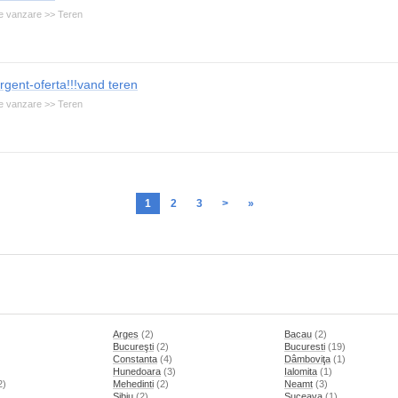
e vanzare >> Teren
rgent-oferta!!!vand teren
e vanzare >> Teren
1
2
3
>
»
Arges
(2)
Bacau
(2)
Bucureşti
(2)
Bucuresti
(19)
Constanta
(4)
Dâmboviţa
(1)
Hunedoara
(3)
Ialomita
(1)
2)
Mehedinti
(2)
Neamt
(3)
)
Sibiu
(2)
Suceava
(1)