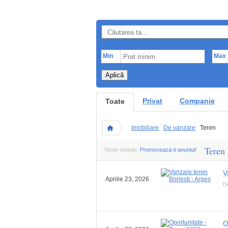
Min
Max
Aplică
Privat
Companie
Toate
Imobiliare
De vanzare
Teren
Teren
Vinde repede.
Promoveaza-ti anuntul
!
V
Aprilie 23, 2026
D
O