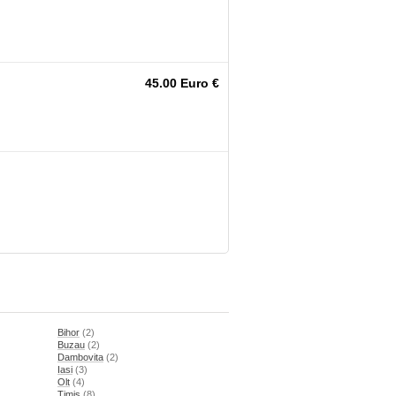
45.00 Euro €
Bihor
(2)
Buzau
(2)
Dambovita
(2)
Iasi
(3)
Olt
(4)
Timis
(8)