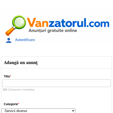
Autentificare
Adaugă un anunţ
Titlu
*
120
Characters remaining
Categorie
*