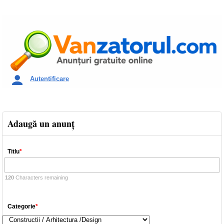
Autentificare
Adaugă un anunţ
Titlu
*
120
Characters remaining
Categorie
*