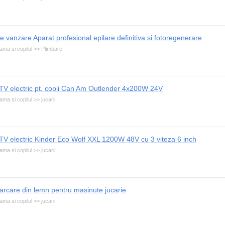
e vanzare Aparat profesional epilare definitiva si fotoregenerare
ma si copilul >> Plimbare
TV electric pt. copii Can Am Outlender 4x200W 24V
ma si copilul >> jucarii
TV electric Kinder Eco Wolf XXL 1200W 48V cu 3 viteza 6 inch
ma si copilul >> jucarii
arcare din lemn pentru masinute jucarie
ma si copilul >> jucarii