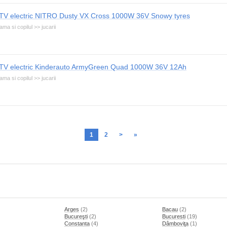
TV electric NITRO Dusty VX Cross 1000W 36V Snowy tyres
ma si copilul >> jucarii
TV electric Kinderauto ArmyGreen Quad 1000W 36V 12Ah
ma si copilul >> jucarii
1
2
>
»
Arges
(2)
Bacau
(2)
Bucureşti
(2)
Bucuresti
(19)
Constanta
(4)
Dâmboviţa
(1)