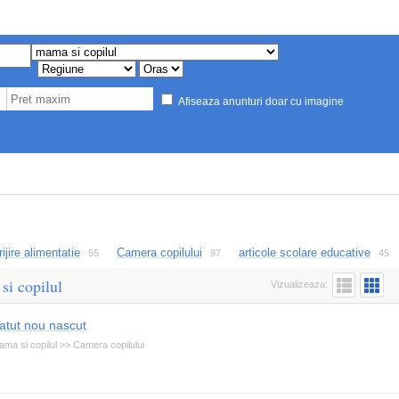
Afiseaza anunturi doar cu imagine
rijire alimentatie
Camera copilului
articole scolare educative
55
97
45
si copilul
Vizualizeaza:
atut nou nascut
ma si copilul >> Camera copilului