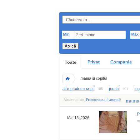
Min
Max
Aplică
Privat
Companie
Toate
mama si copilul
alte produse copii
jucarii
ing
185
401
mama 
Vinde repede.
Promoveaza-ti anuntul
!
P
Mai 13, 2026
ma