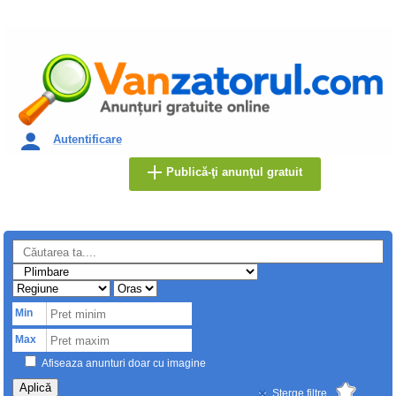
Autentificare
Publică-ţi anunţul gratuit
Min
Max
Afiseaza anunturi doar cu imagine
Aplică
Sterge filtre