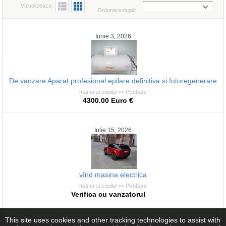
Vizualizeaza:
Ordonare după:
Iunie 3, 2026
De vanzare Aparat profesional epilare definitiva si fotoregenerare
mama si copilul >> Plimbare
4300.00 Euro €
Iulie 15, 2026
vînd masina electrica
mama si copilul >> Plimbare
Verifica cu vanzatorul
This site uses cookies and other tracking technologies to assist with