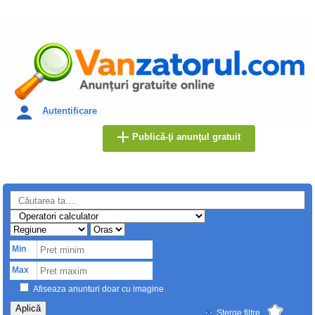
Autentificare
Publică-ţi anunţul gratuit
Min
Max
Afiseaza anunturi doar cu imagine
Aplică
Sterge filtre