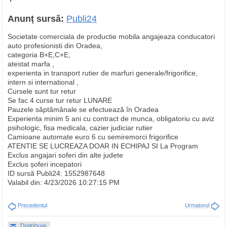
Anunț sursă:
Publi24
Societate comerciala de productie mobila angajeaza conducatori
auto profesionisti din Oradea,
categoria B+E,C+E,
atestat marfa ,
experienta in transport rutier de marfuri generale/frigorifice,
intern si international ,
Cursele sunt tur retur
Se fac 4 curse tur retur LUNARE
Pauzele săptămânale se efectuează în Oradea
Experienta minim 5 ani cu contract de munca, obligatoriu cu aviz
psihologic, fisa medicala, cazier judiciar rutier
Camioane automate euro 6 cu semiremorci frigorifice
ATENTIE SE LUCREAZA DOAR IN ECHIPAJ SI La Program
Exclus angajari soferi din alte judete
Exclus șoferi incepatori
ID sursă Publi24: 1552987648
Valabil din: 4/23/2026 10:27:15 PM
Precedentul
Urmatorul
Distribuie