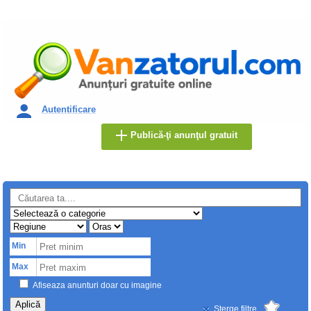
Autentificare
Publică-ţi anunţul gratuit
Min
Max
Afiseaza anunturi doar cu imagine
Aplică
Sterge filtre