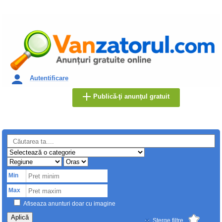
Autentificare
Publică-ţi anunţul gratuit
Min
Max
Afiseaza anunturi doar cu imagine
Aplică
Sterge filtre