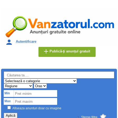
Autentificare
Publică-ţi anunţul gratuit
Min
Max
Afiseaza anunturi doar cu imagine
Aplică
Sterge filtre